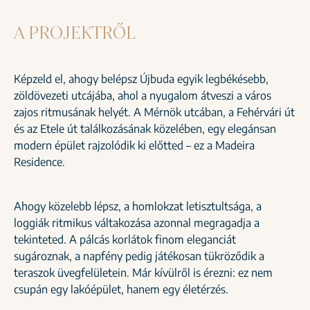
A PROJEKTRŐL
Képzeld el, ahogy belépsz Újbuda egyik legbékésebb,
zöldövezeti utcájába, ahol a nyugalom átveszi a város
zajos ritmusának helyét. A Mérnök utcában, a Fehérvári út
és az Etele út találkozásának közelében, egy elegánsan
modern épület rajzolódik ki előtted – ez a Madeira
Residence.
Ahogy közelebb lépsz, a homlokzat letisztultsága, a
loggiák ritmikus váltakozása azonnal megragadja a
tekinteted. A pálcás korlátok finom eleganciát
sugároznak, a napfény pedig játékosan tükröződik a
teraszok üvegfelületein. Már kívülről is érezni: ez nem
csupán egy lakóépület, hanem egy életérzés.