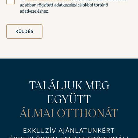
az abban rögzített adatkezelési célokból történő
adatkezeléshez.
KÜLDÉS
TALÁLJUK MEG
EGYÜTT
ÁLMAI OTTHONÁT
EXKLUZÍV AJÁNLATUNKÉRT