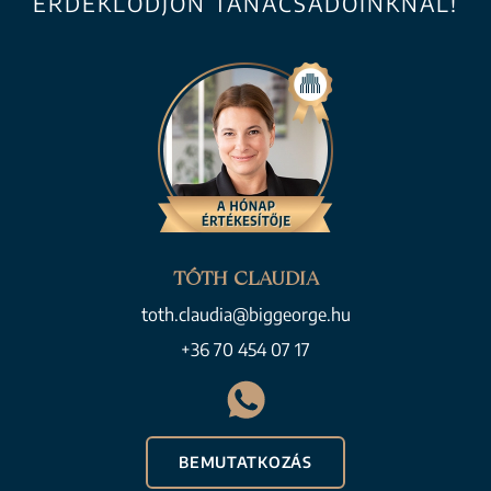
ÉRDEKLŐDJÖN TANÁCSADÓINKNÁL!
TÓTH CLAUDIA
toth.claudia@biggeorge.hu
+36 70 454 07 17
BEMUTATKOZÁS