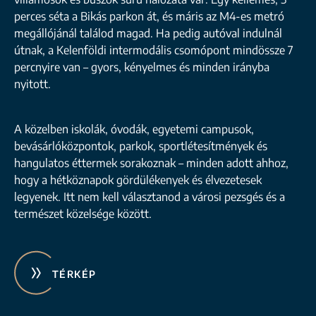
perces séta a Bikás parkon át, és máris az M4-es metró
megállójánál találod magad. Ha pedig autóval indulnál
útnak, a Kelenföldi intermodális csomópont mindössze 7
percnyire van – gyors, kényelmes és minden irányba
nyitott.
A közelben iskolák, óvodák, egyetemi campusok,
bevásárlóközpontok, parkok, sportlétesítmények és
hangulatos éttermek sorakoznak – minden adott ahhoz,
hogy a hétköznapok gördülékenyek és élvezetesek
legyenek. Itt nem kell választanod a városi pezsgés és a
természet közelsége között.
TÉRKÉP