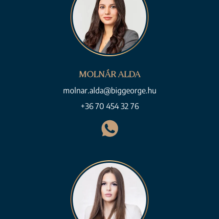
MOLNÁR ALDA
molnar.alda@biggeorge.hu
+36 70 454 32 76