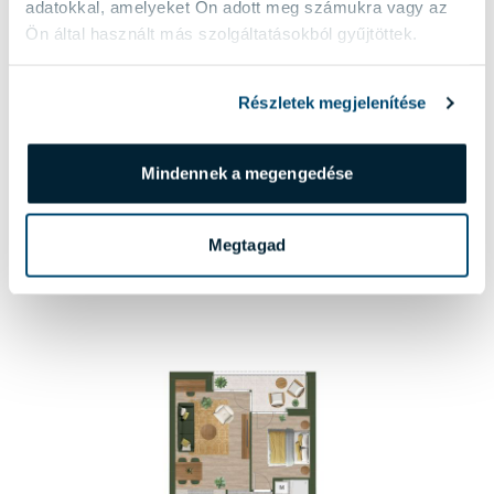
adatokkal, amelyeket Ön adott meg számukra vagy az
Ön által használt más szolgáltatásokból gyűjtöttek.
603 LAKÁS
98 600 000 Ft
Részletek megjelenítése
89 700 000 Ft
6. emeleti, 41 m2-es nappali + 1 hálószobás lakás, 6 m2-es
terasszal.
Mindennek a megengedése
RÉSZLETEK
Megtagad