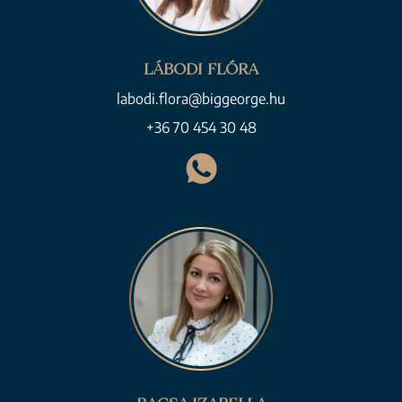
LÁBODI FLÓRA
labodi.flora@biggeorge.hu
+36 70 454 30 48