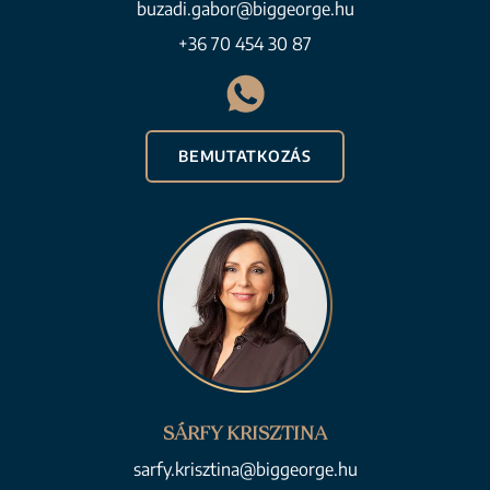
buzadi.gabor@biggeorge.hu
+36 70 454 30 87
BEMUTATKOZÁS
SÁRFY KRISZTINA
sarfy.krisztina@biggeorge.hu