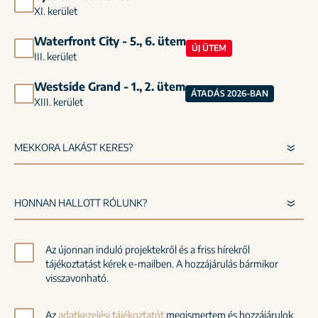
XI. kerület
Waterfront City - 5., 6. ütem
ÚJ ÜTEM
III. kerület
Westside Grand - 1., 2. ütem
ÁTADÁS 2026-BAN
XIII. kerület
Az újonnan induló projektekről és a friss hírekről
tájékoztatást kérek e-mailben. A hozzájárulás bármikor
visszavonható.
Az
adatkezelési tájékoztatót
megismertem és hozzájárulok