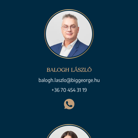
BALOGH LÁSZLÓ
balogh.laszlo@biggeorge.hu
+36 70 454 31 19