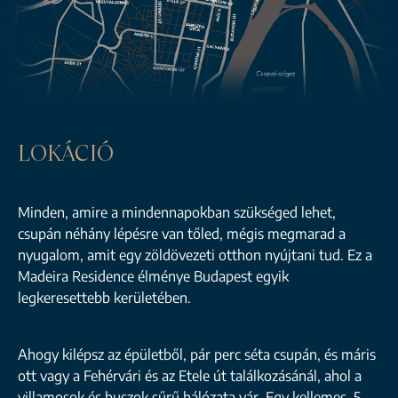
LOKÁCIÓ
Minden, amire a mindennapokban szükséged lehet,
csupán néhány lépésre van tőled, mégis megmarad a
nyugalom, amit egy zöldövezeti otthon nyújtani tud. Ez a
Madeira Residence élménye Budapest egyik
legkeresettebb kerületében.
Ahogy kilépsz az épületből, pár perc séta csupán, és máris
ott vagy a Fehérvári és az Etele út találkozásánál, ahol a
villamosok és buszok sűrű hálózata vár. Egy kellemes, 5