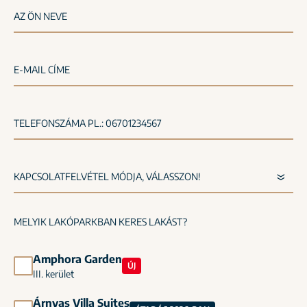
AZ ÖN NEVE
E-MAIL CÍME
TELEFONSZÁMA PL.: 06701234567
MELYIK LAKÓPARKBAN KERES LAKÁST?
Amphora Garden
ÚJ
III. kerület
Árnyas Villa Suites