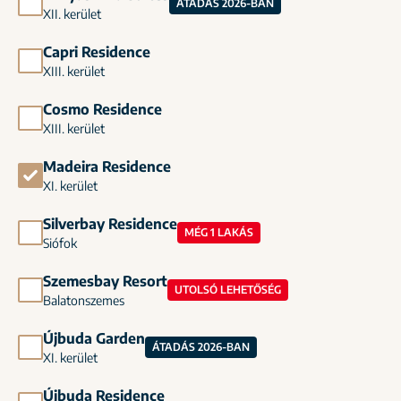
ÁTADÁS 2026-BAN
XII. kerület
Capri Residence
XIII. kerület
Cosmo Residence
XIII. kerület
Madeira Residence
XI. kerület
Silverbay Residence
MÉG 1 LAKÁS
Siófok
Szemesbay Resort
UTOLSÓ LEHETŐSÉG
Balatonszemes
Újbuda Garden
ÁTADÁS 2026-BAN
XI. kerület
Újbuda Residence