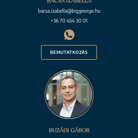
BACSA IZABELLA
bacsa.izabella@biggeorge.hu
+36 70 454 30 01
BEMUTATKOZÁS
BUZÁDI GÁBOR