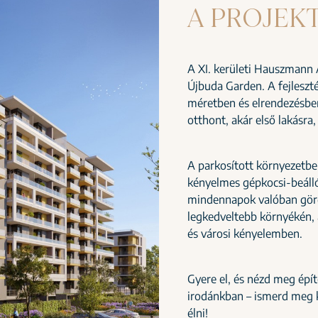
A PROJEK
A XI. kerületi Hauszmann 
Újbuda Garden. A fejleszté
méretben és elrendezésben
otthont, akár első lakásra,
A parkosított környezetben
kényelmes gépkocsi-beálló
mindennapok valóban görd
legkedveltebb környékén, 
és városi kényelemben.
Gyere el, és nézd meg épít
irodánkban – ismerd meg k
élni!