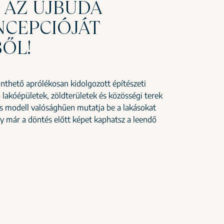
 AZ ÚJBUDA
CEPCIÓJÁT
ŐL!
nthető aprólékosan kidolgozott építészeti
 lakóépületek, zöldterületek és közösségi terek
s modell valósághűen mutatja be a lakásokat
gy már a döntés előtt képet kaphatsz a leendő