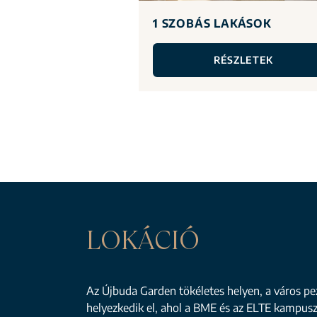
1 SZOBÁS LAKÁSOK
RÉSZLETEK
LOKÁCIÓ
Az Újbuda Garden tökéletes helyen, a város pe
helyezkedik el, ahol a BME és az ELTE kampus