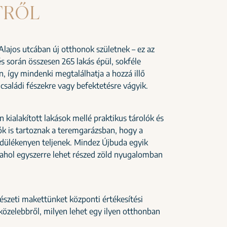
TRŐL
Alajos utcában új otthonok születnek – ez az
s során összesen 265 lakás épül, sokféle
, így mindenki megtalálhatja a hozzá illő
 családi fészekre vagy befektetésre vágyik.
 kialakított lakások mellé praktikus tárolók és
k is tartoznak a teremgarázsban, hogy a
ülékenyen teljenek. Mindez Újbuda egyik
ahol egyszerre lehet részed zöld nyugalomban
észeti makettünket központi értékesítési
özelebbről, milyen lehet egy ilyen otthonban