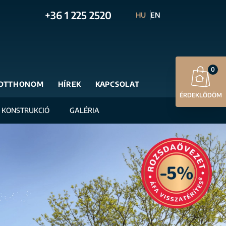
+36 1 225 2520
HU
EN
0
OTTHONOM
HÍREK
KAPCSOLAT
ÉRDEKLŐDÖM
I KONSTRUKCIÓ
GALÉRIA