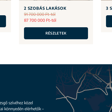
2 SZOBÁS LAKÁSOK
3 
91 700 000 Ft-tól
87 700 000 Ft-tól
RÉSZLETEK
zsgő szívéhez közel
zai könnyedén elérhetők –