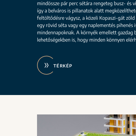
mindössze pár perc sétára rengeteg busz- és v
így a belváros is pillanatok alatt megközelíthe
feltöltődésre vágysz, a közeli Kopaszi-gát zöld 
egy rövid séta vagy egy naplementés pihenés is
mindennapoknak. A környék emellett gazdag b
lehetőségekben is, hogy minden könnyen elérh
TÉRKÉP