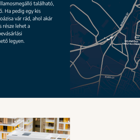
illamosmegálló található,
tő. Ha pedig egy kis
oázisa vár rád, ahol akár
 része lehet a
evásárlási
ető legyen.