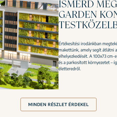
ISMERD MEG
GARDEN KON
TESTKÖZELB
Értékesítési irodánkban megteki
makettünk, amely segít átlátni a
elhelyezkedését. A 100x73 cm-e
és a parkosított környezetet – í
életteredről.
MINDEN RÉSZLET ÉRDEKEL