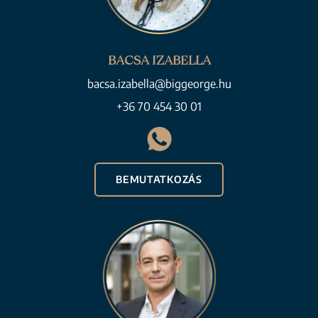
BACSA IZABELLA
bacsa.izabella@biggeorge.hu
+36 70 454 30 01
BEMUTATKOZÁS