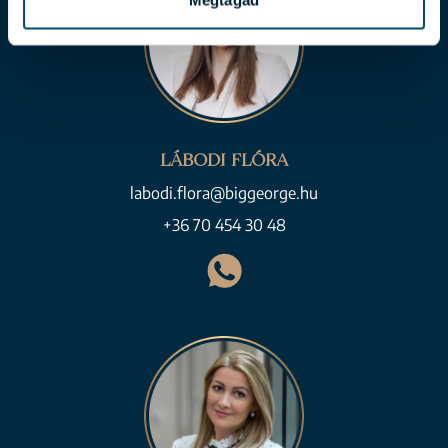
LÁBODI FLÓRA
labodi.flora@biggeorge.hu
+36 70 454 30 48