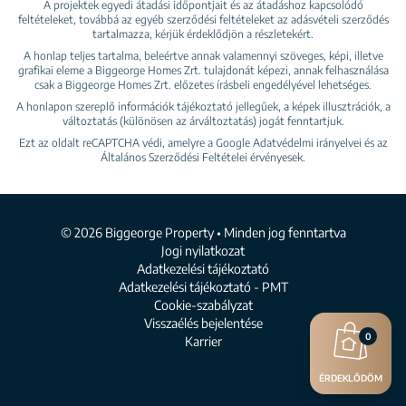
A projektek egyedi átadási időpontjait és az átadáshoz kapcsolódó
feltételeket, továbbá az egyéb szerződési feltételeket az adásvételi szerződés
tartalmazza, kérjük érdeklődjön a részletekért.
A honlap teljes tartalma, beleértve annak valamennyi szöveges, képi, illetve
grafikai eleme a Biggeorge Homes Zrt. tulajdonát képezi, annak felhasználása
csak a Biggeorge Homes Zrt. előzetes írásbeli engedélyével lehetséges.
A honlapon szereplő információk tájékoztató jellegűek, a képek illusztrációk, a
változtatás (különösen az árváltoztatás) jogát fenntartjuk.
Ezt az oldalt reCAPTCHA védi, amelyre a Google
Adatvédelmi irányelvei
és az
Általános Szerződési Feltételei
érvényesek.
© 2026 Biggeorge Property • Minden jog fenntartva
Jogi nyilatkozat
Adatkezelési tájékoztató
Adatkezelési tájékoztató - PMT
Cookie-szabályzat
Visszaélés bejelentése
0
Karrier
ÉRDEKLŐDÖM