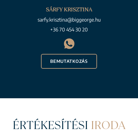
SÁRFY KRISZTINA
sarfy.krisztina@biggeorge.hu
+36 70 454 30 20
BEMUTATKOZÁS
ÉRTÉKESÍTÉSI
IRODA