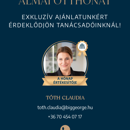
ÁLMAI OTTHONÁT
EXKLUZÍV AJÁNLATUNKÉRT
ÉRDEKLŐDJÖN TANÁCSADÓINKNÁL!
TÓTH CLAUDIA
toth.claudia@biggeorge.hu
+36 70 454 07 17