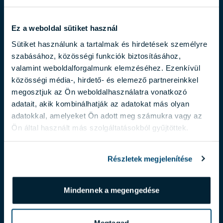
Ez a weboldal sütiket használ
Sütiket használunk a tartalmak és hirdetések személyre
szabásához, közösségi funkciók biztosításához,
valamint weboldalforgalmunk elemzéséhez. Ezenkívül
közösségi média-, hirdető- és elemező partnereinkkel
megosztjuk az Ön weboldalhasználatra vonatkozó
adatait, akik kombinálhatják az adatokat más olyan
MOLNÁR ALDA
adatokkal, amelyeket Ön adott meg számukra vagy az
Ön által használt más szolgáltatásokból gyűjtöttek.
molnar.alda@biggeorge.hu
+36 70 454 32 76
Részletek megjelenítése
Mindennek a megengedése
Megtagad