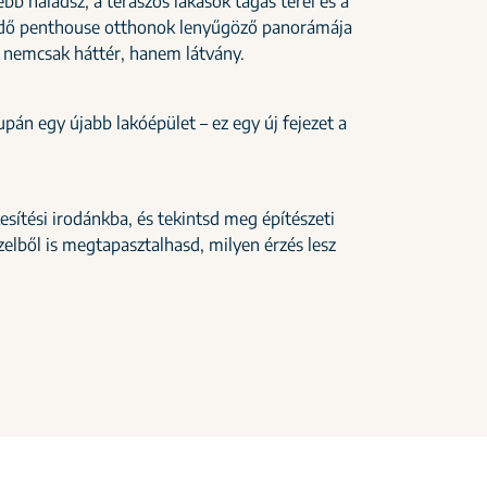
bb haladsz, a teraszos lakások tágas terei és a
kedő penthouse otthonok lenyűgöző panorámája
ár nemcsak háttér, hanem látvány.
án egy újabb lakóépület – ez egy új fejezet a
esítési irodánkba, és tekintsd meg építészeti
elből is megtapasztalhasd, milyen érzés lesz