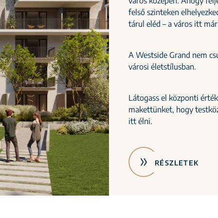
város közepén. Ahogy felje
felső szinteken elhelyez
tárul eléd – a város itt m
A Westside Grand nem csup
városi életstílusban.
Látogass el központi érték
makettünket, hogy testköz
itt élni.
RÉSZLETEK