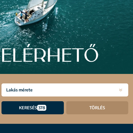
Lakás mérete
KERESÉS
378
TÖRLÉS