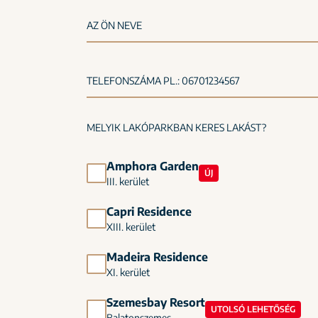
AZ ÖN NEVE
TELEFONSZÁMA PL.: 06701234567
MELYIK LAKÓPARKBAN KERES LAKÁST?
Amphora Garden
ÚJ
III. kerület
Capri Residence
XIII. kerület
Madeira Residence
XI. kerület
Szemesbay Resort
UTOLSÓ LEHETŐSÉG
Balatonszemes