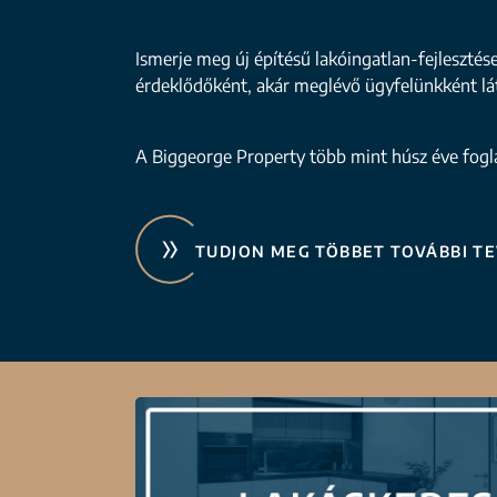
Ismerje meg új építésű lakóingatlan-fejlesztés
érdeklődőként, akár meglévő ügyfelünkként lá
A Biggeorge Property több mint húsz éve foglal
TUDJON MEG TÖBBET TOVÁBBI T