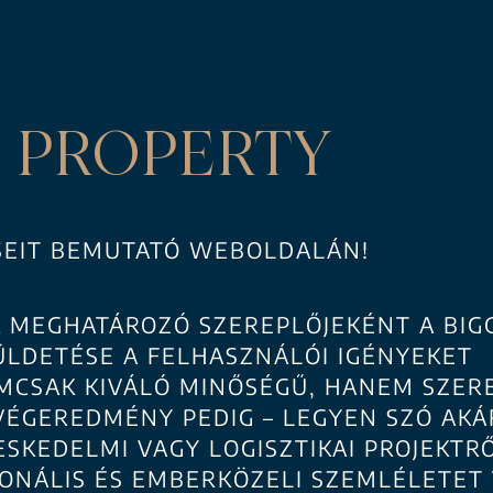
PROPERTY
SEIT BEMUTATÓ WEBOLDALÁN!
IK MEGHATÁROZÓ SZEREPLŐJEKÉNT A BI
LDETÉSE A FELHASZNÁLÓI IGÉNYEKET
EMCSAK KIVÁLÓ MINŐSÉGŰ, HANEM SZER
VÉGEREDMÉNY PEDIG – LEGYEN SZÓ AKÁ
SKEDELMI VAGY LOGISZTIKAI PROJEKTRŐ
ONÁLIS ÉS EMBERKÖZELI SZEMLÉLETET