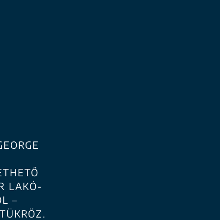
GGEORGE
ETHETŐ
R LAKÓ-
L –
 TÜKRÖZ.