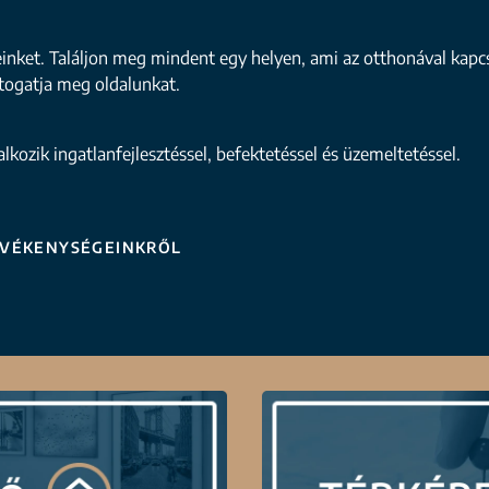
einket. Találjon meg mindent egy helyen, ami az otthonával kapcs
togatja meg oldalunkat.
kozik ingatlanfejlesztéssel, befektetéssel és üzemeltetéssel.
EVÉKENYSÉGEINKRŐL