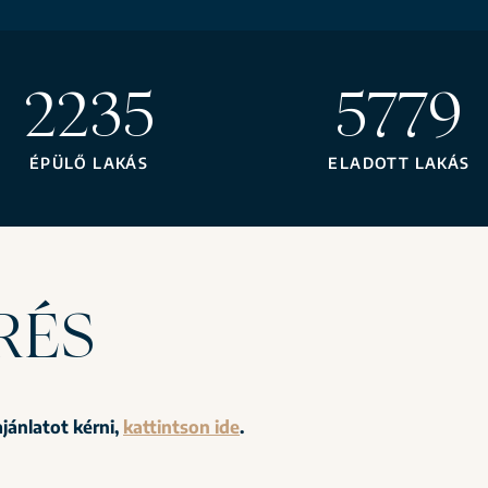
2291
5835
ÉPÜLŐ LAKÁS
ELADOTT LAKÁS
RÉS
jánlatot kérni,
kattintson ide
.