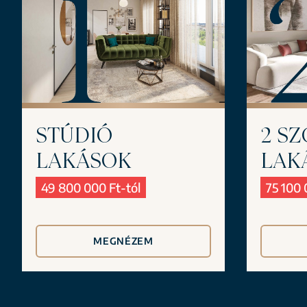
STÚDIÓ
2 S
LAKÁSOK
LAK
49 800 000 Ft-tól
75 100 
MEGNÉZEM