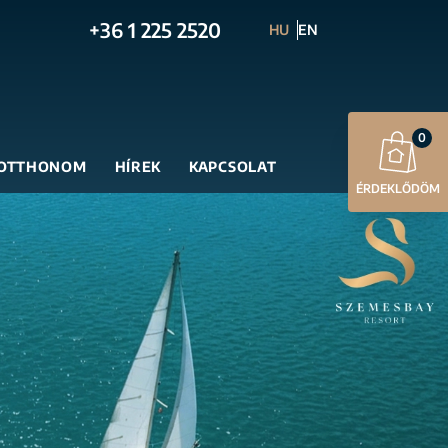
+36 1 225 2520
HU
EN
0
OTTHONOM
HÍREK
KAPCSOLAT
ÉRDEKLŐDÖM