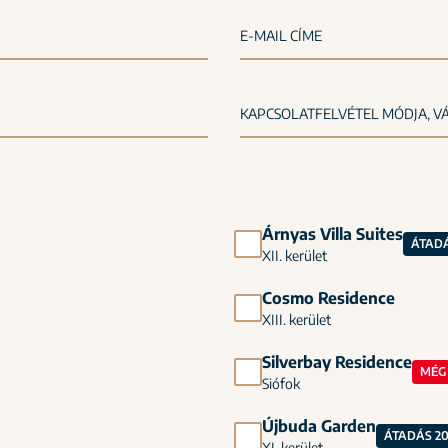
E-MAIL CÍME
Árnyas Villa Suites
ÁTADÁ
XII. kerület
Cosmo Residence
XIII. kerület
Silverbay Residence
MÉG 
Siófok
Újbuda Garden
ÁTADÁS 2
XI. kerület