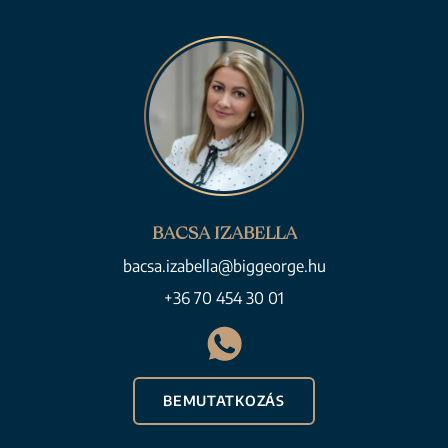
BACSA IZABELLA
bacsa.izabella@biggeorge.hu
+36 70 454 30 01
BEMUTATKOZÁS