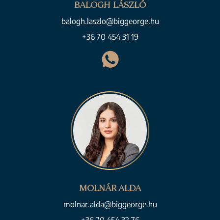
BALOGH LÁSZLÓ
balogh.laszlo@biggeorge.hu
+36 70 454 31 19
MOLNÁR ALDA
molnar.alda@biggeorge.hu