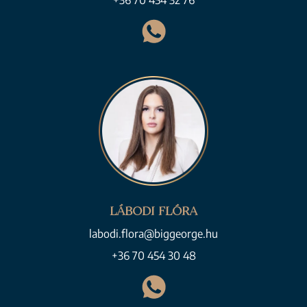
+36 70 454 32 76
LÁBODI FLÓRA
labodi.flora@biggeorge.hu
+36 70 454 30 48