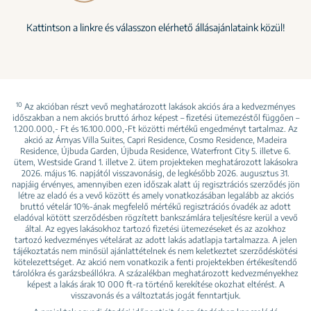
Kattintson a linkre és válasszon elérhető állásajánlataink közül!
10
Az akcióban részt vevő meghatározott lakások akciós ára a kedvezményes
időszakban a nem akciós bruttó árhoz képest – fizetési ütemezéstől függően –
1.200.000,- Ft és 16.100.000,-Ft közötti mértékű engedményt tartalmaz. Az
akció az Árnyas Villa Suites, Capri Residence, Cosmo Residence, Madeira
Residence, Újbuda Garden, Újbuda Residence, Waterfront City 5. illetve 6.
ütem, Westside Grand 1. illetve 2. ütem projekteken meghatározott lakásokra
2026. május 16. napjától visszavonásig, de legkésőbb 2026. augusztus 31.
napjáig érvényes, amennyiben ezen időszak alatt új regisztrációs szerződés jön
létre az eladó és a vevő között és amely vonatkozásában legalább az akciós
bruttó vételár 10%-ának megfelelő mértékű regisztrációs óvadék az adott
eladóval kötött szerződésben rögzített bankszámlára teljesítésre kerül a vevő
által. Az egyes lakásokhoz tartozó fizetési ütemezéseket és az azokhoz
tartozó kedvezményes vételárat az adott lakás adatlapja tartalmazza. A jelen
tájékoztatás nem minősül ajánlattételnek és nem keletkeztet szerződéskötési
kötelezettséget. Az akció nem vonatkozik a fenti projektekben értékesítendő
tárolókra és garázsbeállókra. A százalékban meghatározott kedvezményekhez
képest a lakás árak 10 000 ft-ra történő kerekítése okozhat eltérést. A
visszavonás és a változtatás jogát fenntartjuk.