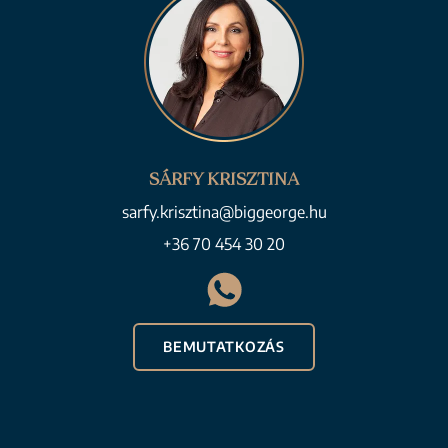
SÁRFY KRISZTINA
sarfy.krisztina@biggeorge.hu
+36 70 454 30 20
BEMUTATKOZÁS