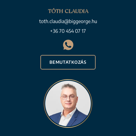
TÓTH CLAUDIA
toth.claudia@biggeorge.hu
+36 70 454 07 17
BEMUTATKOZÁS