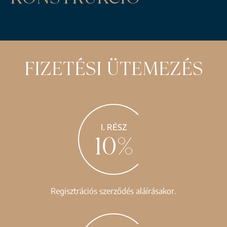
FIZETÉSI ÜTEMEZÉS
I. RÉSZ
10%
Regisztrációs szerződés aláírásakor.