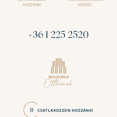
HOZZÁNK!
KÉZBŐL!
+36 1 225 2520
CSATLAKOZZON HOZZÁNK!