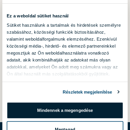
Ez a weboldal sütiket használ
Sütiket használunk a tartalmak és hirdetések személyre
szabásához, közösségi funkciók biztosításához,
valamint weboldalforgalmunk elemzéséhez. Ezenkívül
Az újonnan induló projektekről és a friss hírekről
tájékoztatást kérek e-mailben. A hozzájárulás bármikor
közösségi média-, hirdető- és elemező partnereinkkel
visszavonható.
megosztjuk az Ön weboldalhasználatra vonatkozó
adatait, akik kombinálhatják az adatokat más olyan
Az
adatkezelési tájékoztatót
megismertem és hozzájárulok
adatokkal, amelyeket Ön adott meg számukra vagy az
az abban rögzített adatkezelési célokból történő
Ön által használt más szolgáltatásokból gyűjtöttek.
adatkezeléshez.
Részletek megjelenítése
KÜLDÉS
Mindennek a megengedése
Megtagad