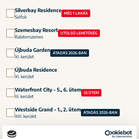
Silverbay Residence
MÉG 1 LAKÁS
Siófok
Szemesbay Resort
UTOLSÓ LEHETŐSÉG
Balatonszemes
Újbuda Garden
ÁTADÁS 2026-BAN
XI. kerület
Újbuda Residence
XI. kerület
Waterfront City - 5., 6. ütem
ÚJ ÜTEM
III. kerület
Westside Grand - 1., 2. ütem
ÁTADÁS 2026-BAN
XIII. kerület