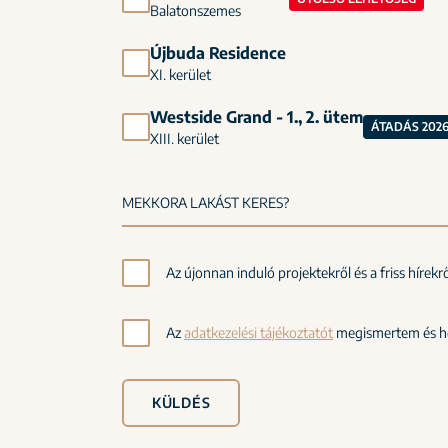
Balatonszemes
Újbuda Residence
XI. kerület
Westside Grand - 1., 2. ütem
ÁTADÁS 202
XIII. kerület
Az újonnan induló projektekről és a friss hírek
Az
adatkezelési tájékoztatót
megismertem és hoz
KÜLDÉS