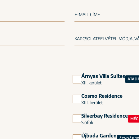
E-MAIL CÍME
Árnyas Villa Suites
ÁTADÁ
XII. kerület
Cosmo Residence
XIII. kerület
Silverbay Residence
MÉG 
Siófok
Újbuda Garden
ÁTADÁS 2