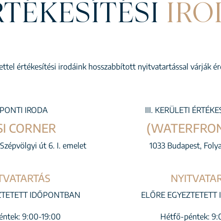
RTÉKESÍTÉSI
IRO
ttel értékesítési irodáink hosszabbított nyitvatartással várják 
PONTI IRODA
III. KERÜLETI ÉRTÉKE
SI CORNER
(WATERFRON
Szépvölgyi út 6. I. emelet
1033 Budapest, Foly
TVATARTÁS
NYITVATA
ZTETETT IDŐPONTBAN
ELŐRE EGYEZTETETT
éntek: 9:00-19:00
Hétfő-péntek: 9: