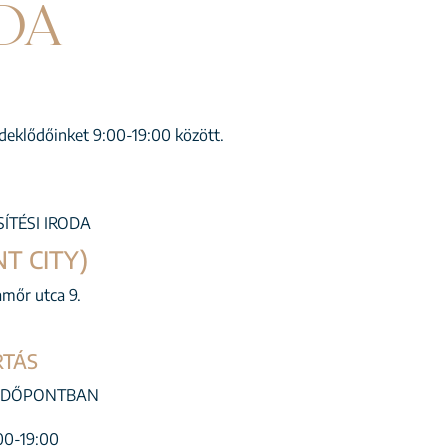
DA
érdeklődőinket 9:00-19:00 között.
SÍTÉSI IRODA
T CITY)
amőr utca 9.
RTÁS
 IDŐPONTBAN
00-19:00