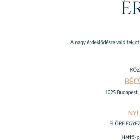
É
A nagy érdeklődésre való tekinte
KÖZ
BÉC
1025 Budapest, 
NYI
ELŐRE EGYE
Hétfő-p