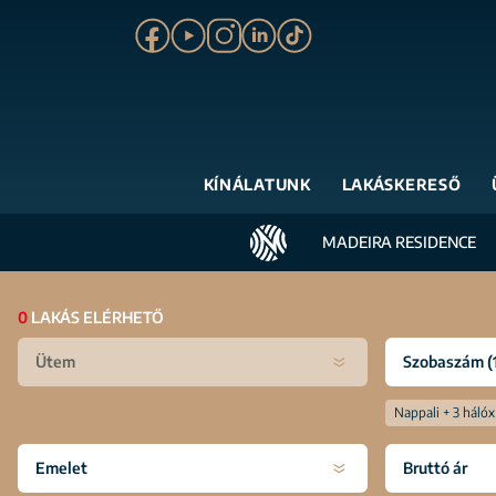
KÍNÁLATUNK
LAKÁSKERESŐ
MADEIRA RESIDENCE
0
LAKÁS ELÉRHETŐ
Ütem
Szobaszám
(
Nappali + 3 háló
x
Emelet
Bruttó ár