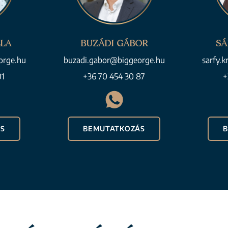
LLA
BUZÁDI GÁBOR
SÁ
orge.hu
buzadi.gabor@biggeorge.hu
sarfy.k
01
+36 70 454 30 87
+
S
BEMUTATKOZÁS