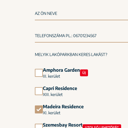
AZ ÖN NEVE
TELEFONSZÁMA PL.: 06701234567
MELYIK LAKÓPARKBAN KERES LAKÁST?
Amphora Garden
ÚJ
III. kerület
Capri Residence
XIII. kerület
Madeira Residence
XI. kerület
Szemesbay Resort
UTOLSÓ LEHETŐSÉG