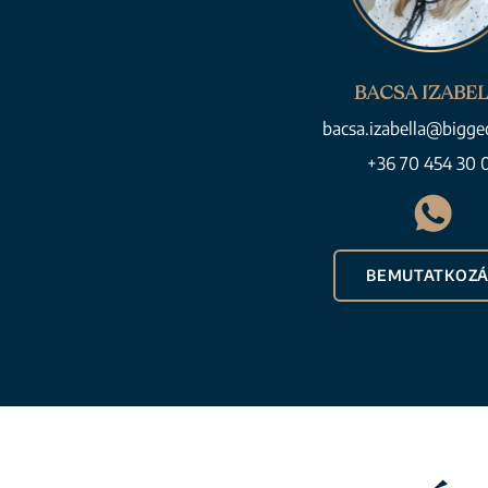
BACSA IZABE
bacsa.izabella@bigge
+36 70 454 30 
BEMUTATKOZÁ