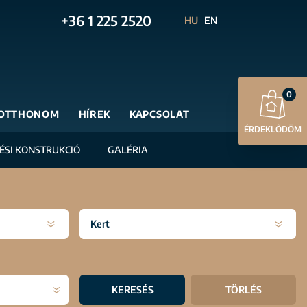
+36 1 225 2520
HU
EN
0
OTTHONOM
HÍREK
KAPCSOLAT
ÉRDEKLŐDÖM
TÉSI KONSTRUKCIÓ
GALÉRIA
Kert
KERESÉS
TÖRLÉS