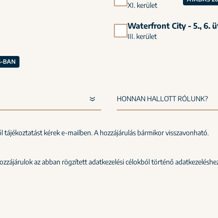
XI. kerület
Waterfront City - 5., 6. 
III. kerület
6-BAN
ről tájékoztatást kérek e-mailben. A hozzájárulás bármikor visszavonható.
zájárulok az abban rögzített adatkezelési célokból történő adatkezeléshez