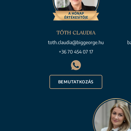
TÓTH CLAUDIA
toth.claudia@biggeorge.hu
b
+36 70 454 07 17
BEMUTATKOZÁS