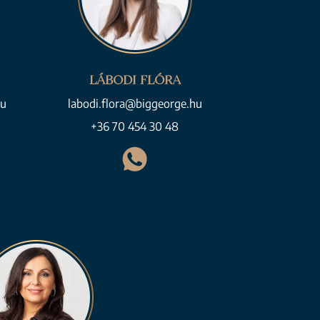
LÁBODI FLÓRA
hu
labodi.flora@biggeorge.hu
+36 70 454 30 48