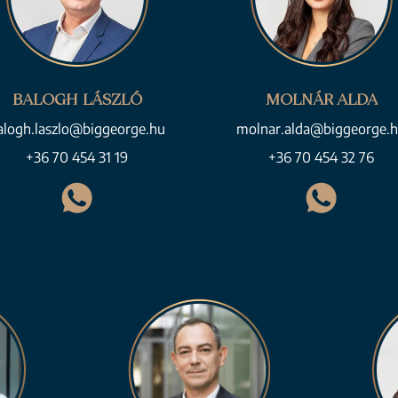
BALOGH LÁSZLÓ
MOLNÁR ALDA
alogh.laszlo@biggeorge.hu
molnar.alda@biggeorge.
+36 70 454 31 19
+36 70 454 32 76