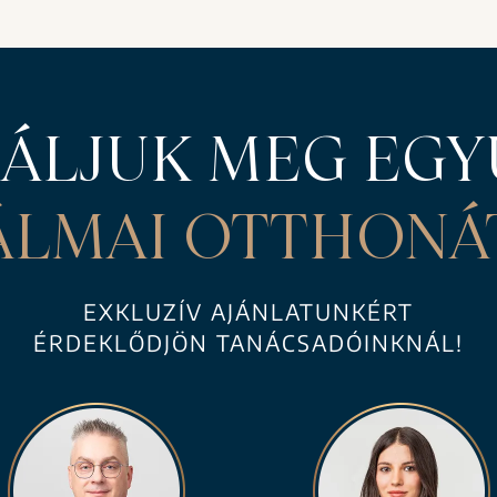
LÁLJUK MEG EGY
ÁLMAI OTTHONÁ
EXKLUZÍV AJÁNLATUNKÉRT
ÉRDEKLŐDJÖN TANÁCSADÓINKNÁL!