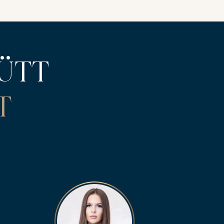
ÜTT
T