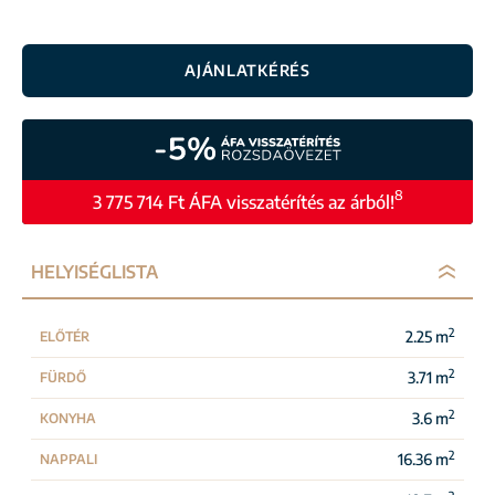
AJÁNLATKÉRÉS
8
3 775 714 Ft ÁFA visszatérítés az árból!
HELYISÉGLISTA
2
2.25 m
ELŐTÉR
2
3.71 m
FÜRDŐ
2
3.6 m
KONYHA
2
16.36 m
NAPPALI