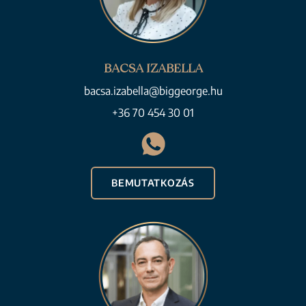
BACSA IZABELLA
bacsa.izabella@biggeorge.hu
+36 70 454 30 01
BEMUTATKOZÁS