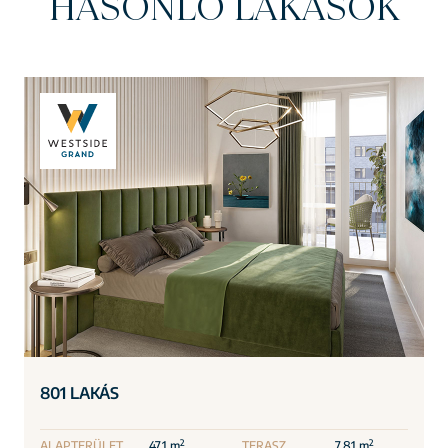
HASONLÓ LAKÁSOK
801 LAKÁS
2
2
ALAPTERÜLET
47.1 m
TERASZ
7.81 m