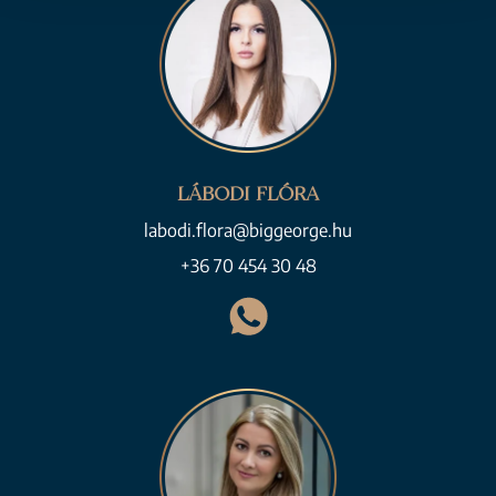
LÁBODI FLÓRA
labodi.flora@biggeorge.hu
+36 70 454 30 48