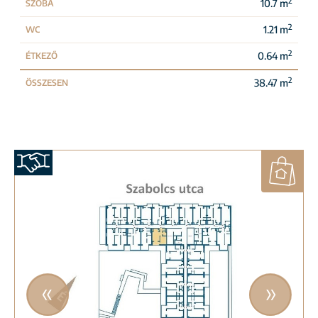
2
10.7 m
SZOBA
2
1.21 m
WC
2
0.64 m
ÉTKEZŐ
2
38.47 m
ÖSSZESEN