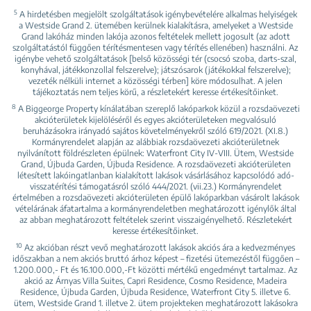
5
A hirdetésben megjelölt szolgáltatások igénybevételére alkalmas helyiségek
a Westside Grand 2. ütemében kerülnek kialakításra, amelyeket a Westside
Grand lakóház minden lakója azonos feltételek mellett jogosult (az adott
szolgáltatástól függően térítésmentesen vagy térítés ellenében) használni. Az
igénybe vehető szolgáltatások [belső közösségi tér (csocsó szoba, darts-szal,
konyhával, játékkonzollal felszerelve); játszósarok (játékokkal felszerelve);
vezeték nélküli internet a közösségi térben] köre módosulhat. A jelen
tájékoztatás nem teljes körű, a részletekért keresse értékesítőinket.
8
A Biggeorge Property kínálatában szereplő lakóparkok közül a rozsdaövezeti
akcióterületek kijelöléséről és egyes akcióterületeken megvalósuló
beruházásokra irányadó sajátos követelményekről szóló 619/2021. (XI.8.)
Kormányrendelet alapján az alábbiak rozsdaövezeti akcióterületnek
nyilvánított földrészleten épülnek: Waterfront City IV-VIII. Ütem, Westside
Grand, Újbuda Garden, Újbuda Residence. A rozsdaövezeti akcióterületen
létesített lakóingatlanban kialakított lakások vásárlásához kapcsolódó adó-
visszatérítési támogatásról szóló 444/2021. (vii.23.) Kormányrendelet
értelmében a rozsdaövezeti akcióterületen épülő lakóparkban vásárolt lakások
vételárának áfatartalma a kormányrendeletben meghatározott igénylők által
az abban meghatározott feltételek szerint visszaigényelhető. Részletekért
keresse értékesítőinket.
10
Az akcióban részt vevő meghatározott lakások akciós ára a kedvezményes
időszakban a nem akciós bruttó árhoz képest – fizetési ütemezéstől függően –
1.200.000,- Ft és 16.100.000,-Ft közötti mértékű engedményt tartalmaz. Az
akció az Árnyas Villa Suites, Capri Residence, Cosmo Residence, Madeira
Residence, Újbuda Garden, Újbuda Residence, Waterfront City 5. illetve 6.
ütem, Westside Grand 1. illetve 2. ütem projekteken meghatározott lakásokra