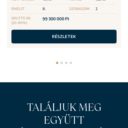
EMELET
8.
SZOBASZÁM
2
BRUTTÓ ÁR
99 300 000 Ft
(20-80%)
RÉSZLETEK
TALÁLJUK MEG
EGYÜTT