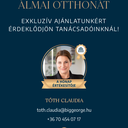
ÁLMAI OTTHONÁT
EXKLUZÍV AJÁNLATUNKÉRT
ÉRDEKLŐDJÖN TANÁCSADÓINKNÁL!
TÓTH CLAUDIA
toth.claudia@biggeorge.hu
+36 70 454 07 17