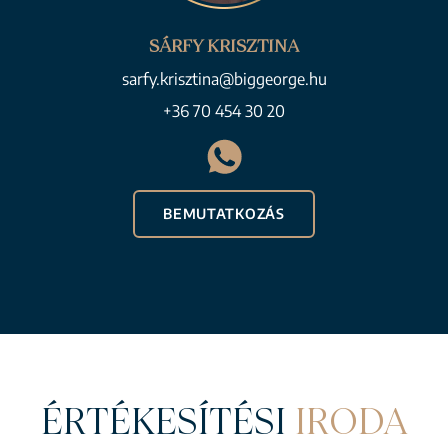
SÁRFY KRISZTINA
sarfy.krisztina@biggeorge.hu
+36 70 454 30 20
BEMUTATKOZÁS
ÉRTÉKESÍTÉSI
IRODA