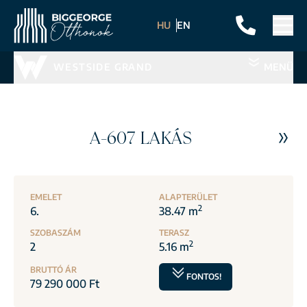
HU
EN
WESTSIDE GRAND
MENÜ
A-607 LAKÁS
EMELET
ALAPTERÜLET
2
6.
38.47 m
SZOBASZÁM
TERASZ
2
2
5.16 m
BRUTTÓ ÁR
FONTOS!
79 290 000 Ft