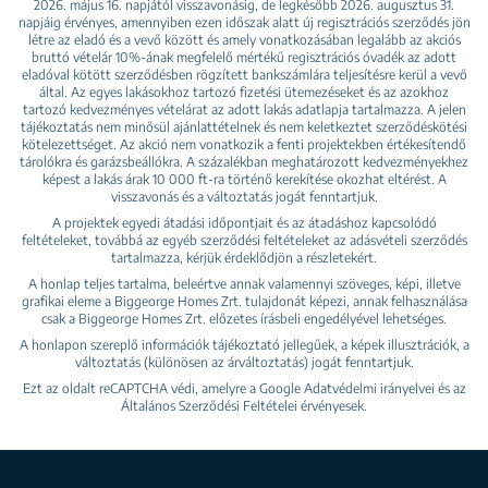
2026. május 16. napjától visszavonásig, de legkésőbb 2026. augusztus 31.
napjáig érvényes, amennyiben ezen időszak alatt új regisztrációs szerződés jön
létre az eladó és a vevő között és amely vonatkozásában legalább az akciós
bruttó vételár 10%-ának megfelelő mértékű regisztrációs óvadék az adott
eladóval kötött szerződésben rögzített bankszámlára teljesítésre kerül a vevő
által. Az egyes lakásokhoz tartozó fizetési ütemezéseket és az azokhoz
tartozó kedvezményes vételárat az adott lakás adatlapja tartalmazza. A jelen
tájékoztatás nem minősül ajánlattételnek és nem keletkeztet szerződéskötési
kötelezettséget. Az akció nem vonatkozik a fenti projektekben értékesítendő
tárolókra és garázsbeállókra. A százalékban meghatározott kedvezményekhez
képest a lakás árak 10 000 ft-ra történő kerekítése okozhat eltérést. A
visszavonás és a változtatás jogát fenntartjuk.
A projektek egyedi átadási időpontjait és az átadáshoz kapcsolódó
feltételeket, továbbá az egyéb szerződési feltételeket az adásvételi szerződés
tartalmazza, kérjük érdeklődjön a részletekért.
A honlap teljes tartalma, beleértve annak valamennyi szöveges, képi, illetve
grafikai eleme a Biggeorge Homes Zrt. tulajdonát képezi, annak felhasználása
csak a Biggeorge Homes Zrt. előzetes írásbeli engedélyével lehetséges.
A honlapon szereplő információk tájékoztató jellegűek, a képek illusztrációk, a
változtatás (különösen az árváltoztatás) jogát fenntartjuk.
Ezt az oldalt reCAPTCHA védi, amelyre a Google
Adatvédelmi irányelvei
és az
Általános Szerződési Feltételei
érvényesek.