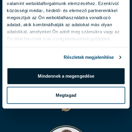
valamint weboldalforgalmunk elemzéséhez. Ezenkívül
közösségi média-, hirdető- és elemező partnereinkkel
megosztjuk az Ön weboldalhasználatra vonatkozó
adatait, akik kombinálhatják az adatokat más olyan
adatokkal, amelyeket Ön adott meg számukra vagy az
Ön által használt más szolgáltatásokból gyűjtöttek.
Részletek megjelenítése
MOLNÁR ALDA
Mindennek a megengedése
molnar.alda@biggeorge.hu
+36 70 454 32 76
Megtagad