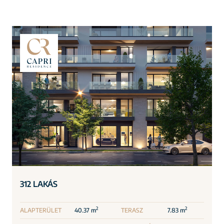
312 LAKÁS
2
2
ALAPTERÜLET
40.37 m
TERASZ
7.83 m