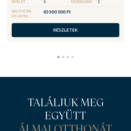
EMELET
3.
SZOBASZÁM
2
BRUTTÓ ÁR
83 900 000 Ft
(20-80%)
RÉSZLETEK
TALÁLJUK MEG
EGYÜTT
ÁLMAI OTTHONÁT