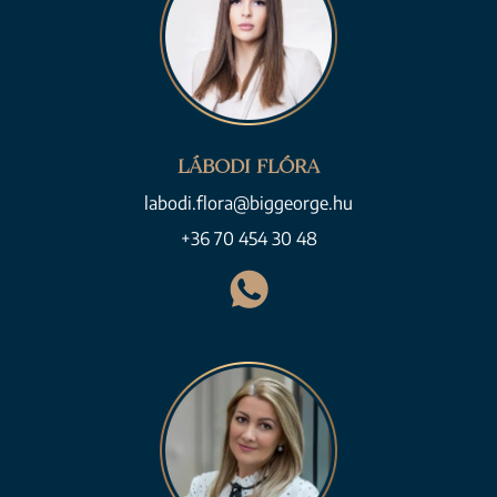
LÁBODI FLÓRA
labodi.flora@biggeorge.hu
+36 70 454 30 48