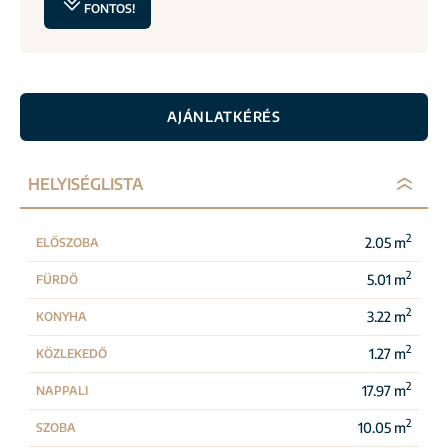
FONTOS!
AJÁNLATKÉRÉS
HELYISÉGLISTA
2
2.05 m
ELŐSZOBA
2
5.01 m
FÜRDŐ
2
3.22 m
KONYHA
2
1.27 m
KÖZLEKEDŐ
2
17.97 m
NAPPALI
2
10.05 m
SZOBA