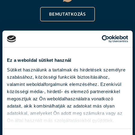
BEMUTATKOZÁS
Ez a weboldal sütiket használ
Sütiket használunk a tartalmak és hirdetések személyre
szabásához, közösségi funkciók biztosításához,
valamint weboldalforgalmunk elemzéséhez. Ezenkívül
BALOGH LÁSZLÓ
közösségi média-, hirdető- és elemező partnereinkkel
megosztjuk az Ön weboldalhasználatra vonatkozó
balogh.laszlo@biggeorge.hu
adatait, akik kombinálhatják az adatokat más olyan
+36 70 454 31 19
adatokkal, amelyeket Ön adott meg számukra vagy az
Ön által használt más szolgáltatásokból gyűjtöttek.