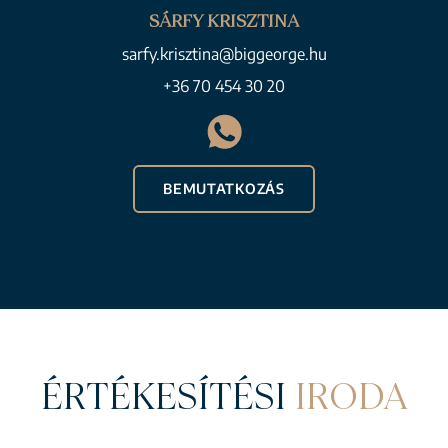
SÁRFY KRISZTINA
sarfy.krisztina@biggeorge.hu
+36 70 454 30 20
BEMUTATKOZÁS
ÉRTÉKESÍTÉSI
IRODA