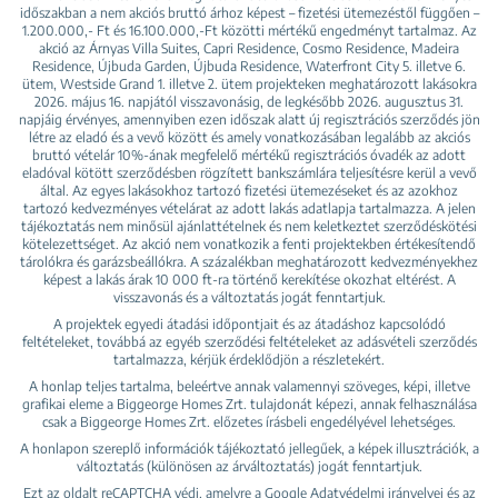
időszakban a nem akciós bruttó árhoz képest – fizetési ütemezéstől függően –
1.200.000,- Ft és 16.100.000,-Ft közötti mértékű engedményt tartalmaz. Az
akció az Árnyas Villa Suites, Capri Residence, Cosmo Residence, Madeira
Residence, Újbuda Garden, Újbuda Residence, Waterfront City 5. illetve 6.
ütem, Westside Grand 1. illetve 2. ütem projekteken meghatározott lakásokra
2026. május 16. napjától visszavonásig, de legkésőbb 2026. augusztus 31.
napjáig érvényes, amennyiben ezen időszak alatt új regisztrációs szerződés jön
létre az eladó és a vevő között és amely vonatkozásában legalább az akciós
bruttó vételár 10%-ának megfelelő mértékű regisztrációs óvadék az adott
eladóval kötött szerződésben rögzített bankszámlára teljesítésre kerül a vevő
által. Az egyes lakásokhoz tartozó fizetési ütemezéseket és az azokhoz
tartozó kedvezményes vételárat az adott lakás adatlapja tartalmazza. A jelen
tájékoztatás nem minősül ajánlattételnek és nem keletkeztet szerződéskötési
kötelezettséget. Az akció nem vonatkozik a fenti projektekben értékesítendő
tárolókra és garázsbeállókra. A százalékban meghatározott kedvezményekhez
képest a lakás árak 10 000 ft-ra történő kerekítése okozhat eltérést. A
visszavonás és a változtatás jogát fenntartjuk.
A projektek egyedi átadási időpontjait és az átadáshoz kapcsolódó
feltételeket, továbbá az egyéb szerződési feltételeket az adásvételi szerződés
tartalmazza, kérjük érdeklődjön a részletekért.
A honlap teljes tartalma, beleértve annak valamennyi szöveges, képi, illetve
grafikai eleme a Biggeorge Homes Zrt. tulajdonát képezi, annak felhasználása
csak a Biggeorge Homes Zrt. előzetes írásbeli engedélyével lehetséges.
A honlapon szereplő információk tájékoztató jellegűek, a képek illusztrációk, a
változtatás (különösen az árváltoztatás) jogát fenntartjuk.
Ezt az oldalt reCAPTCHA védi, amelyre a Google
Adatvédelmi irányelvei
és az