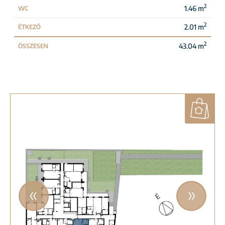
2
1.46 m
WC
2
2.01 m
ÉTKEZŐ
2
43.04 m
ÖSSZESEN