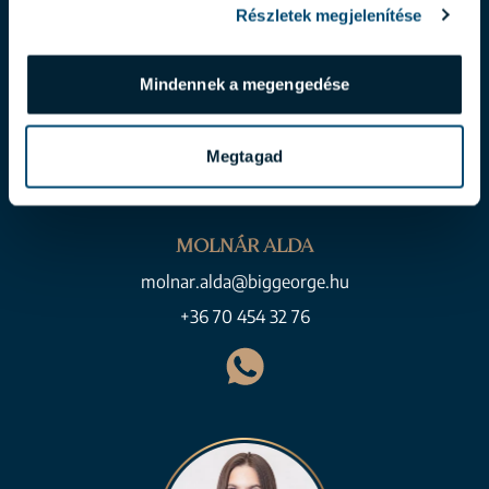
Részletek megjelenítése
Mindennek a megengedése
Megtagad
MOLNÁR ALDA
molnar.alda@biggeorge.hu
+36 70 454 32 76