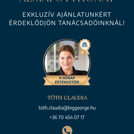
EXKLUZÍV AJÁNLATUNKÉRT
ÉRDEKLŐDJÖN TANÁCSADÓINKNÁL!
TÓTH CLAUDIA
toth.claudia@biggeorge.hu
+36 70 454 07 17