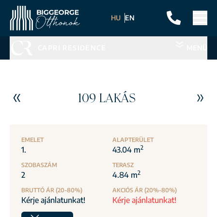
HU
EN
CAPRI RESIDENCE
MENÜ
109 LAKÁS
EMELET
ALAPTERÜLET
2
1.
43.04 m
SZOBASZÁM
TERASZ
2
2
4.84 m
BRUTTÓ ÁR (20-80%)
AKCIÓS ÁR (20%-80%)
Kérje ajánlatunkat!
Kérje ajánlatunkat!