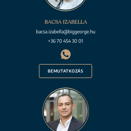
BACSA IZABELLA
bacsa.izabella@biggeorge.hu
+36 70 454 30 01
BEMUTATKOZÁS