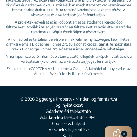
kötelezettséget. Az akció nem vonatkozik a fenti projektekben értékesítendő
tárolókra és garázsbeállókra. A százalékban meghatározott kedvezményekhez
képest a lakás árak 10 000 ft-ra történő kerekítése okozhat eltérést. A
visszavonás és a változtatás jogát fenntartjuk.
A projektek egyedi átadási időpontjait és az átadáshoz kapcsolódó
feltételeket, továbbá az egyéb szerződési feltételeket az adásvételi szerződés
tartalmazza, kérjük érdeklődjön a részletekért.
A honlap teljes tartalma, beleértve annak valamennyi szöveges, képi, illetve
grafikai eleme a Biggeorge Homes Zrt. tulajdonát képezi, annak felhasználása
csak a Biggeorge Homes Zrt. előzetes írásbeli engedélyével lehetséges.
A honlapon szereplő információk tájékoztató jellegűek, a képek illusztrációk, a
változtatás (különösen az árváltoztatás) jogát fenntartjuk.
Ezt az oldalt reCAPTCHA védi, amelyre a Google
Adatvédelmi irányelvei
és az
Általános Szerződési Feltételei
érvényesek.
© 2026 Biggeorge Property • Minden jog fenntartva
Jogi nyilatkozat
Adatkezelési tájékoztató
Adatkezelési tájékoztató - PMT
Cookie-szabályzat
Visszaélés bejelentése
0
Karrier