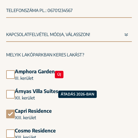
TELEFONSZÁMA PL.: 06701234567
MELYIK LAKÓPARKBAN KERES LAKÁST?
Amphora Garden
ÚJ
III. kerület
Árnyas Villa Suites
ÁTADÁS 2026-BAN
XII. kerület
Capri Residence
XIII. kerület
Cosmo Residence
XIII. kerület