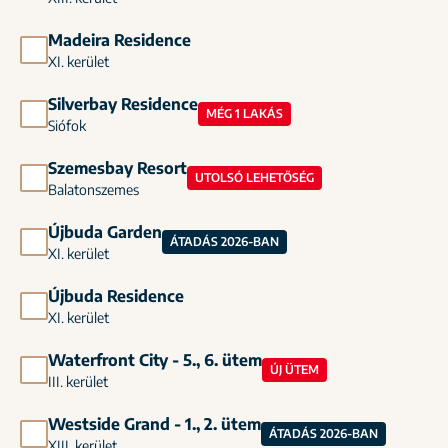
Madeira Residence
XI. kerület
Silverbay Residence
MÉG 1 LAKÁS
Siófok
Szemesbay Resort
UTOLSÓ LEHETŐSÉG
Balatonszemes
Újbuda Garden
ÁTADÁS 2026-BAN
XI. kerület
Újbuda Residence
XI. kerület
Waterfront City - 5., 6. ütem
ÚJ ÜTEM
III. kerület
Westside Grand - 1., 2. ütem
ÁTADÁS 2026-BAN
XIII. kerület