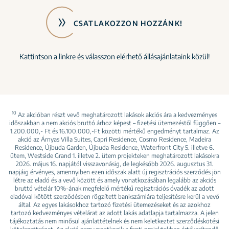
CSATLAKOZZON HOZZÁNK!
Kattintson a linkre és válasszon elérhető állásajánlataink közül!
10
Az akcióban részt vevő meghatározott lakások akciós ára a kedvezményes
időszakban a nem akciós bruttó árhoz képest – fizetési ütemezéstől függően –
1.200.000,- Ft és 16.100.000,-Ft közötti mértékű engedményt tartalmaz. Az
akció az Árnyas Villa Suites, Capri Residence, Cosmo Residence, Madeira
Residence, Újbuda Garden, Újbuda Residence, Waterfront City 5. illetve 6.
ütem, Westside Grand 1. illetve 2. ütem projekteken meghatározott lakásokra
2026. május 16. napjától visszavonásig, de legkésőbb 2026. augusztus 31.
napjáig érvényes, amennyiben ezen időszak alatt új regisztrációs szerződés jön
létre az eladó és a vevő között és amely vonatkozásában legalább az akciós
bruttó vételár 10%-ának megfelelő mértékű regisztrációs óvadék az adott
eladóval kötött szerződésben rögzített bankszámlára teljesítésre kerül a vevő
által. Az egyes lakásokhoz tartozó fizetési ütemezéseket és az azokhoz
tartozó kedvezményes vételárat az adott lakás adatlapja tartalmazza. A jelen
tájékoztatás nem minősül ajánlattételnek és nem keletkeztet szerződéskötési