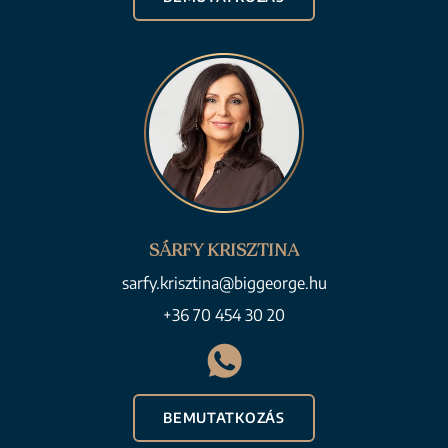
SÁRFY KRISZTINA
sarfy.krisztina@biggeorge.hu
+36 70 454 30 20
BEMUTATKOZÁS