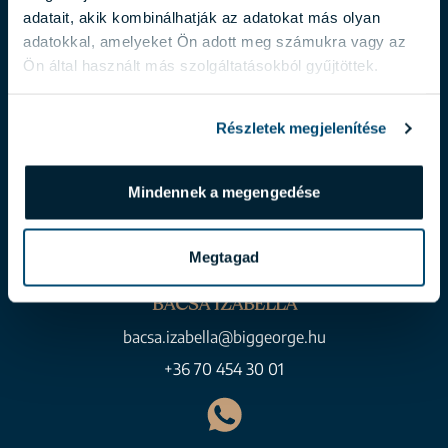
adatait, akik kombinálhatják az adatokat más olyan
adatokkal, amelyeket Ön adott meg számukra vagy az
Ön által használt más szolgáltatásokból gyűjtöttek.
Részletek megjelenítése
Mindennek a megengedése
Megtagad
BACSA IZABELLA
bacsa.izabella@biggeorge.hu
+36 70 454 30 01