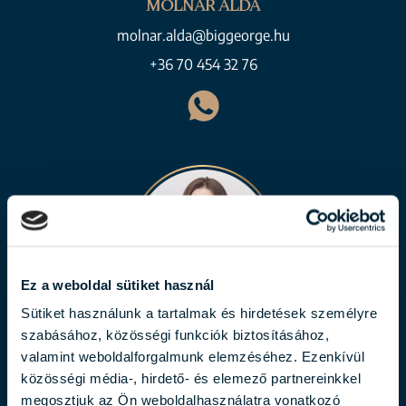
MOLNÁR ALDA
molnar.alda@biggeorge.hu
+36 70 454 32 76
Ez a weboldal sütiket használ
Sütiket használunk a tartalmak és hirdetések személyre
szabásához, közösségi funkciók biztosításához,
LÁBODI FLÓRA
valamint weboldalforgalmunk elemzéséhez. Ezenkívül
labodi.flora@biggeorge.hu
közösségi média-, hirdető- és elemező partnereinkkel
megosztjuk az Ön weboldalhasználatra vonatkozó
+36 70 454 30 48