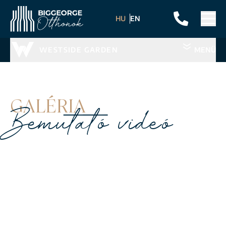
HU
EN
WESTSIDE GARDEN
MENÜ
GALÉRIA
Bemutató videó