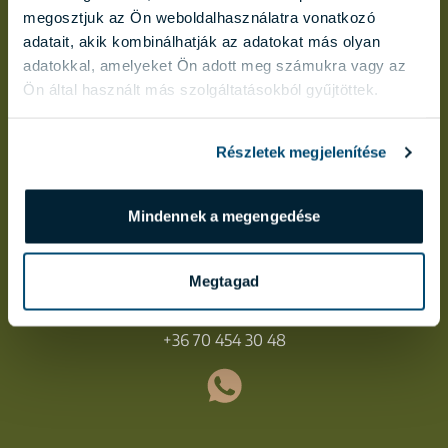
megosztjuk az Ön weboldalhasználatra vonatkozó
adatait, akik kombinálhatják az adatokat más olyan
adatokkal, amelyeket Ön adott meg számukra vagy az
Ön által használt más szolgáltatásokból gyűjtöttek.
Részletek megjelenítése
Mindennek a megengedése
LÁBODI FLÓRA
Megtagad
labodi.flora@biggeorge.hu
+36 70 454 30 48