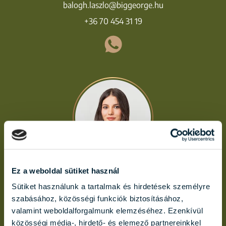
balogh.laszlo@biggeorge.hu
+36 70 454 31 19
Ez a weboldal sütiket használ
MOLNÁR ALDA
Sütiket használunk a tartalmak és hirdetések személyre
molnar.alda@biggeorge.hu
szabásához, közösségi funkciók biztosításához,
+36 70 454 32 76
valamint weboldalforgalmunk elemzéséhez. Ezenkívül
közösségi média-, hirdető- és elemező partnereinkkel