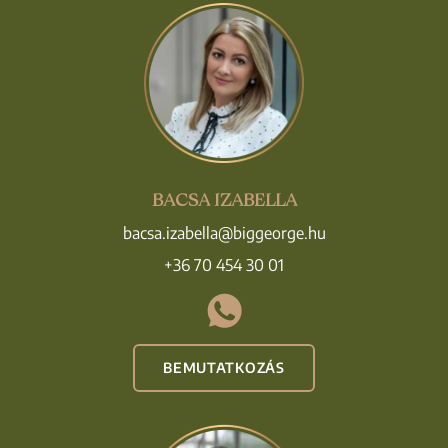
BACSA IZABELLA
bacsa.izabella@biggeorge.hu
+36 70 454 30 01
BEMUTATKOZÁS