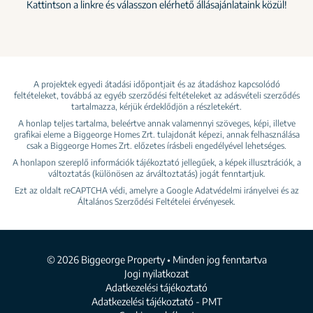
Kattintson a linkre és válasszon elérhető állásajánlataink közül!
A projektek egyedi átadási időpontjait és az átadáshoz kapcsolódó
feltételeket, továbbá az egyéb szerződési feltételeket az adásvételi szerződés
tartalmazza, kérjük érdeklődjön a részletekért.
A honlap teljes tartalma, beleértve annak valamennyi szöveges, képi, illetve
grafikai eleme a Biggeorge Homes Zrt. tulajdonát képezi, annak felhasználása
csak a Biggeorge Homes Zrt. előzetes írásbeli engedélyével lehetséges.
A honlapon szereplő információk tájékoztató jellegűek, a képek illusztrációk, a
változtatás (különösen az árváltoztatás) jogát fenntartjuk.
Ezt az oldalt reCAPTCHA védi, amelyre a Google
Adatvédelmi irányelvei
és az
Általános Szerződési Feltételei
érvényesek.
© 2026 Biggeorge Property • Minden jog fenntartva
Jogi nyilatkozat
Adatkezelési tájékoztató
Adatkezelési tájékoztató - PMT