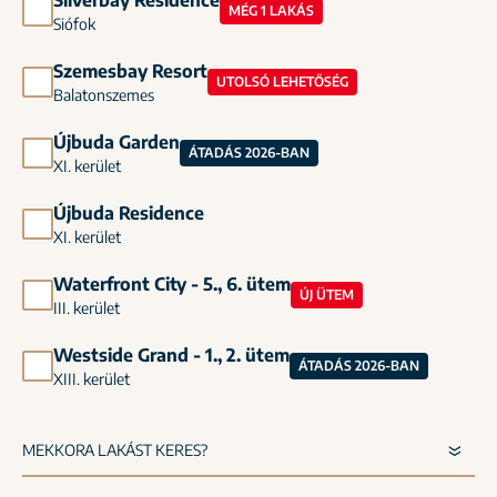
Silverbay Residence
MÉG 1 LAKÁS
Siófok
Szemesbay Resort
UTOLSÓ LEHETŐSÉG
Balatonszemes
Újbuda Garden
ÁTADÁS 2026-BAN
XI. kerület
Újbuda Residence
XI. kerület
Waterfront City - 5., 6. ütem
ÚJ ÜTEM
III. kerület
Westside Grand - 1., 2. ütem
ÁTADÁS 2026-BAN
XIII. kerület