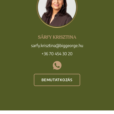
SÁRFY KRISZTINA
sarfy.krisztina@biggeorge.hu
+36 70 454 30 20
BEMUTATKOZÁS