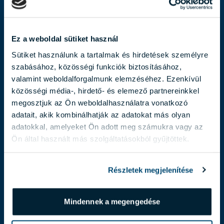
Ez a weboldal sütiket használ
Sütiket használunk a tartalmak és hirdetések személyre
szabásához, közösségi funkciók biztosításához,
valamint weboldalforgalmunk elemzéséhez. Ezenkívül
közösségi média-, hirdető- és elemező partnereinkkel
megosztjuk az Ön weboldalhasználatra vonatkozó
adatait, akik kombinálhatják az adatokat más olyan
adatokkal, amelyeket Ön adott meg számukra vagy az
Ön által használt más szolgáltatásokból gyűjtöttek.
BACSA IZABELLA
bacsa.izabella@biggeorge.hu
Részletek megjelenítése
+36 70 454 30 01
Mindennek a megengedése