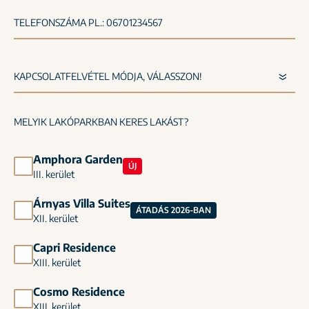
TELEFONSZÁMA PL.: 06701234567
MELYIK LAKÓPARKBAN KERES LAKÁST?
Amphora Garden
ÚJ
III. kerület
Árnyas Villa Suites
ÁTADÁS 2026-BAN
XII. kerület
Capri Residence
XIII. kerület
Cosmo Residence
XIII. kerület