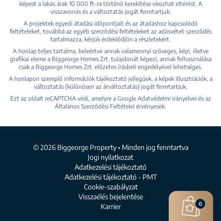
képest a lakás árak 10 000 ft-ra történő kerekítése okozhat eltérést. A
visszavonás és a változtatás jogát fenntartjuk.
A projektek egyedi átadási időpontjait és az átadáshoz kapcsolódó
feltételeket, továbbá az egyéb szerződési feltételeket az adásvételi szerződés
tartalmazza, kérjük érdeklődjön a részletekért.
A honlap teljes tartalma, beleértve annak valamennyi szöveges, képi, illetve
grafikai eleme a Biggeorge Homes Zrt. tulajdonát képezi, annak felhasználása
csak a Biggeorge Homes Zrt. előzetes írásbeli engedélyével lehetséges.
A honlapon szereplő információk tájékoztató jellegűek, a képek illusztrációk, a
változtatás (különösen az árváltoztatás) jogát fenntartjuk.
Ezt az oldalt reCAPTCHA védi, amelyre a Google
Adatvédelmi irányelvei
és az
Általános Szerződési Feltételei
érvényesek.
© 2026 Biggeorge Property • Minden jog fenntartva
Jogi nyilatkozat
Adatkezelési tájékoztató
Adatkezelési tájékoztató - PMT
Cookie-szabályzat
Visszaélés bejelentése
0
Karrier