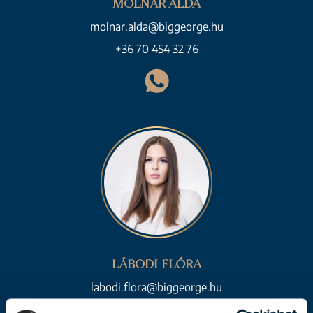
MOLNÁR ALDA
molnar.alda@biggeorge.hu
+36 70 454 32 76
LÁBODI FLÓRA
labodi.flora@biggeorge.hu
+36 70 454 30 48