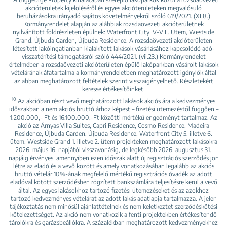
akcióterületek kijelöléséről és egyes akcióterületeken megvalósuló
beruházásokra irányadó sajátos követelményekről szóló 619/2021. (XI.8.)
Kormányrendelet alapján az alábbiak rozsdaövezeti akcióterületnek
nyilvánított földrészleten épülnek: Waterfront City IV-VIII. Ütem, Westside
Grand, Újbuda Garden, Újbuda Residence. A rozsdaövezeti akcióterületen
létesített lakóingatlanban kialakított lakások vásárlásához kapcsolódó adó-
visszatérítési támogatásról szóló 444/2021. (vii.23.) Kormányrendelet
értelmében a rozsdaövezeti akcióterületen épülő lakóparkban vásárolt lakások
vételárának áfatartalma a kormányrendeletben meghatározott igénylők által
az abban meghatározott feltételek szerint visszaigényelhető. Részletekért
keresse értékesítőinket.
10
Az akcióban részt vevő meghatározott lakások akciós ára a kedvezményes
időszakban a nem akciós bruttó árhoz képest – fizetési ütemezéstől függően –
1.200.000,- Ft és 16.100.000,-Ft közötti mértékű engedményt tartalmaz. Az
akció az Árnyas Villa Suites, Capri Residence, Cosmo Residence, Madeira
Residence, Újbuda Garden, Újbuda Residence, Waterfront City 5. illetve 6.
ütem, Westside Grand 1. illetve 2. ütem projekteken meghatározott lakásokra
2026. május 16. napjától visszavonásig, de legkésőbb 2026. augusztus 31.
napjáig érvényes, amennyiben ezen időszak alatt új regisztrációs szerződés jön
létre az eladó és a vevő között és amely vonatkozásában legalább az akciós
bruttó vételár 10%-ának megfelelő mértékű regisztrációs óvadék az adott
eladóval kötött szerződésben rögzített bankszámlára teljesítésre kerül a vevő
által. Az egyes lakásokhoz tartozó fizetési ütemezéseket és az azokhoz
tartozó kedvezményes vételárat az adott lakás adatlapja tartalmazza. A jelen
tájékoztatás nem minősül ajánlattételnek és nem keletkeztet szerződéskötési
kötelezettséget. Az akció nem vonatkozik a fenti projektekben értékesítendő
tárolókra és garázsbeállókra. A százalékban meghatározott kedvezményekhez