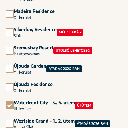
Madeira Residence
XI. kerület
Silverbay Residence
MÉG 1 LAKÁS
Siófok
Szemesbay Resort
UTOLSÓ LEHETŐSÉG
Balatonszemes
Újbuda Garden
ÁTADÁS 2026-BAN
XI. kerület
Újbuda Residence
XI. kerület
Waterfront City - 5., 6. ütem
ÚJ ÜTEM
III. kerület
Westside Grand - 1., 2. ütem
ÁTADÁS 2026-BAN
XIII. kerület