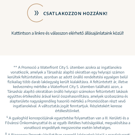
CSATLAKOZZON HOZZÁNK!
Kattintson a linkre és válasszon elérhető állásajánlataink közül!
** A Promoció a Waterfront City 5. ütemben azokra az ingatlanokra
vonatkozik, amelyek a Társasház alapító okiratban egy helyrajzi számon
kerültek feltüntetésre, azonban az adott önálló rendeltetési egységen belül
fizikailag több darab lakóegység került kialakításra. A feltüntetett ár, illetve
kedvezmény mértéke a Waterfront City 5. ütemben található azon, a
Társasház alapító okiratában önálló helyrajzi számokon feltüntetett lakások
együttes értékesítési árával kerül összehasonlításra, amelyek szobaszáma és
alapterülete nagyságrendileg hasonló mértékű a Promócióban részt vevő
ingatlanokéval. A változtatás jogát fenntartjuk. Részletekért keresse
értékesítőinket.
4
A gyaloghíd koncepciójának egyeztetése folyamatban van a III. Kerületi és a
Fővárosi Önkormányzattal és az egyéb illetékes hatóságokkal, megvalósítása a
vonatkozó engedélyek megszerzése esetén lehetséges.
8
A Biggeorge Property kínálatában szereplő lakóparkok közül a rozsdaövezeti