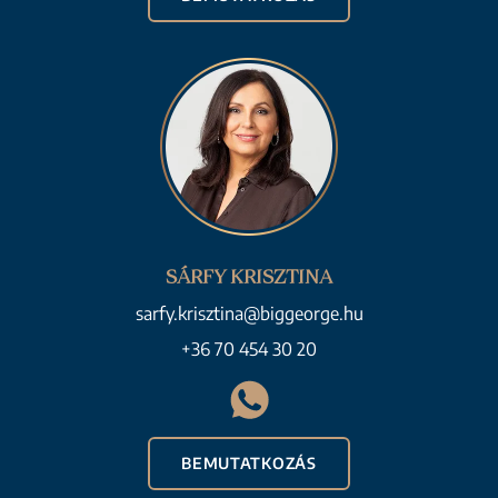
SÁRFY KRISZTINA
sarfy.krisztina@biggeorge.hu
+36 70 454 30 20
BEMUTATKOZÁS