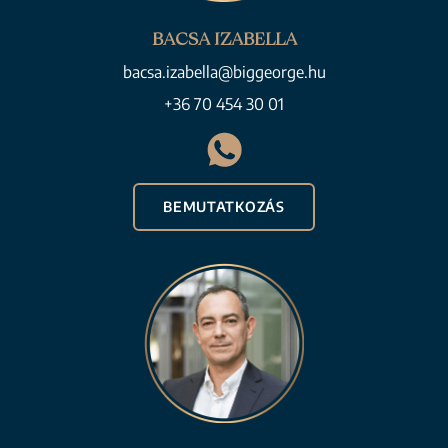
BACSA IZABELLA
bacsa.izabella@biggeorge.hu
+36 70 454 30 01
BEMUTATKOZÁS