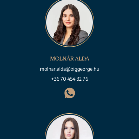
MOLNÁR ALDA
molnar.alda@biggeorge.hu
+36 70 454 32 76