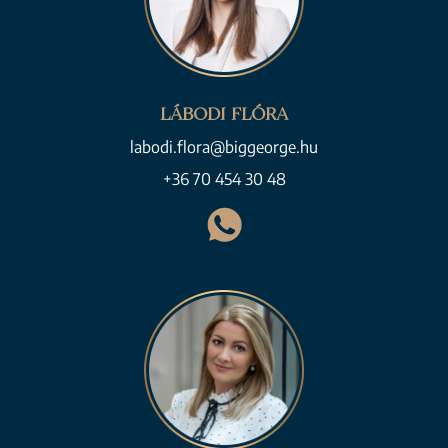
LÁBODI FLÓRA
labodi.flora@biggeorge.hu
+36 70 454 30 48