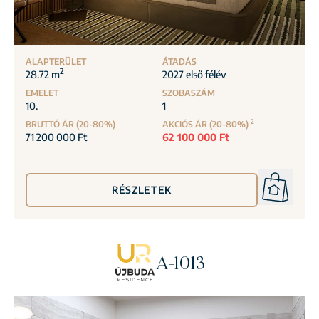
ALAPTERÜLET
ÁTADÁS
2
28.72 m
2027 első félév
EMELET
SZOBASZÁM
10.
1
2
BRUTTÓ ÁR (20-80%)
AKCIÓS ÁR (20-80%)
71 200 000 Ft
62 100 000 Ft
RÉSZLETEK
A-1013