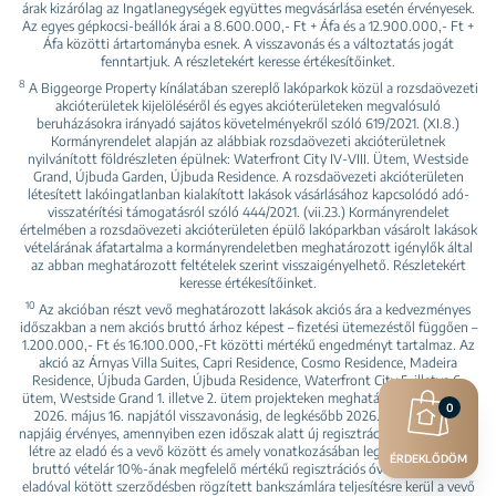
árak kizárólag az Ingatlanegységek együttes megvásárlása esetén érvényesek.
Az egyes gépkocsi-beállók árai a 8.600.000,- Ft + Áfa és a 12.900.000,- Ft +
Áfa közötti ártartományba esnek. A visszavonás és a változtatás jogát
fenntartjuk. A részletekért keresse értékesítőinket.
8
A Biggeorge Property kínálatában szereplő lakóparkok közül a rozsdaövezeti
akcióterületek kijelöléséről és egyes akcióterületeken megvalósuló
beruházásokra irányadó sajátos követelményekről szóló 619/2021. (XI.8.)
Kormányrendelet alapján az alábbiak rozsdaövezeti akcióterületnek
nyilvánított földrészleten épülnek: Waterfront City IV-VIII. Ütem, Westside
Grand, Újbuda Garden, Újbuda Residence. A rozsdaövezeti akcióterületen
létesített lakóingatlanban kialakított lakások vásárlásához kapcsolódó adó-
visszatérítési támogatásról szóló 444/2021. (vii.23.) Kormányrendelet
értelmében a rozsdaövezeti akcióterületen épülő lakóparkban vásárolt lakások
vételárának áfatartalma a kormányrendeletben meghatározott igénylők által
az abban meghatározott feltételek szerint visszaigényelhető. Részletekért
keresse értékesítőinket.
10
Az akcióban részt vevő meghatározott lakások akciós ára a kedvezményes
időszakban a nem akciós bruttó árhoz képest – fizetési ütemezéstől függően –
1.200.000,- Ft és 16.100.000,-Ft közötti mértékű engedményt tartalmaz. Az
akció az Árnyas Villa Suites, Capri Residence, Cosmo Residence, Madeira
Residence, Újbuda Garden, Újbuda Residence, Waterfront City 5. illetve 6.
ütem, Westside Grand 1. illetve 2. ütem projekteken meghatározott lakásokra
0
2026. május 16. napjától visszavonásig, de legkésőbb 2026. augusztus 31.
napjáig érvényes, amennyiben ezen időszak alatt új regisztrációs szerződés jön
létre az eladó és a vevő között és amely vonatkozásában legalább az akciós
ÉRDEKLŐDÖM
bruttó vételár 10%-ának megfelelő mértékű regisztrációs óvadék az adott
eladóval kötött szerződésben rögzített bankszámlára teljesítésre kerül a vevő