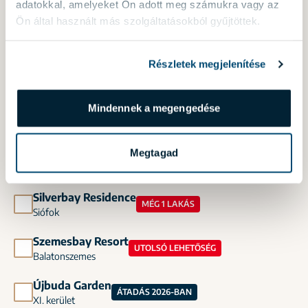
adatokkal, amelyeket Ön adott meg számukra vagy az
Árnyas Villa Suites
Ön által használt más szolgáltatásokból gyűjtöttek.
ÁTADÁS 2026-BAN
XII. kerület
Részletek megjelenítése
Capri Residence
XIII. kerület
Mindennek a megengedése
Cosmo Residence
XIII. kerület
Madeira Residence
Megtagad
XI. kerület
Silverbay Residence
MÉG 1 LAKÁS
Siófok
Szemesbay Resort
UTOLSÓ LEHETŐSÉG
Balatonszemes
Újbuda Garden
ÁTADÁS 2026-BAN
XI. kerület