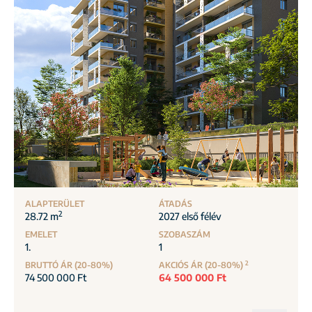
ALAPTERÜLET
ÁTADÁS
2
28.72 m
2027 első félév
EMELET
SZOBASZÁM
1.
1
2
BRUTTÓ ÁR (20-80%)
AKCIÓS ÁR (20-80%)
74 500 000 Ft
64 500 000 Ft