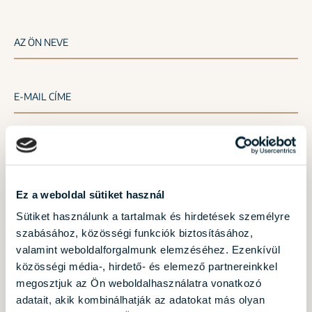
AZ ÖN NEVE
E-MAIL CÍME
TELEFONSZÁMA PL.: 06701234567
Ez a weboldal sütiket használ
Sütiket használunk a tartalmak és hirdetések személyre
szabásához, közösségi funkciók biztosításához,
valamint weboldalforgalmunk elemzéséhez. Ezenkívül
MELYIK LAKÓPARKBAN KERES LAKÁST?
közösségi média-, hirdető- és elemező partnereinkkel
megosztjuk az Ön weboldalhasználatra vonatkozó
Amphora Garden
ÚJ
adatait, akik kombinálhatják az adatokat más olyan
III. kerület