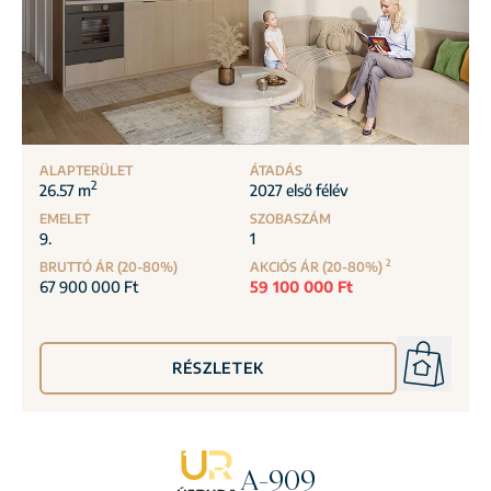
ALAPTERÜLET
ÁTADÁS
2
26.57 m
2027 első félév
EMELET
SZOBASZÁM
9.
1
2
BRUTTÓ ÁR (20-80%)
AKCIÓS ÁR (20-80%)
67 900 000 Ft
59 100 000 Ft
RÉSZLETEK
A-909