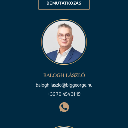
BEMUTATKOZÁS
BALOGH LÁSZLÓ
balogh.laszlo@biggeorge.hu
+36 70 454 31 19