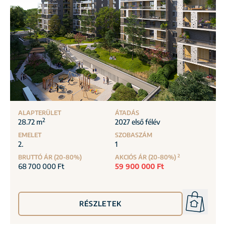
ALAPTERÜLET
ÁTADÁS
2
28.72 m
2027 első félév
EMELET
SZOBASZÁM
2.
1
2
BRUTTÓ ÁR (20-80%)
AKCIÓS ÁR (20-80%)
68 700 000 Ft
59 900 000 Ft
RÉSZLETEK