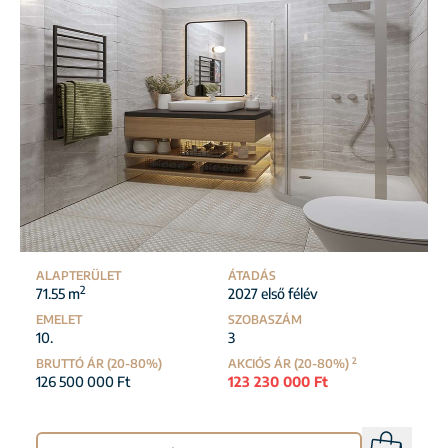
ALAPTERÜLET
ÁTADÁS
2
71.55 m
2027 első félév
EMELET
SZOBASZÁM
10.
3
2
BRUTTÓ ÁR (20-80%)
AKCIÓS ÁR (20-80%)
126 500 000 Ft
123 230 000 Ft