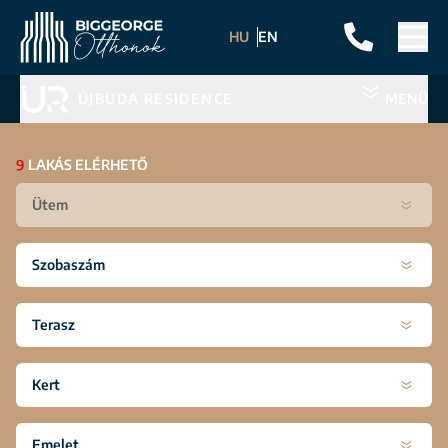
HU
EN
ÚJBUDA RESIDENCE
MENÜ
9
LAKÁS ELÉRHETŐ
Ütem
Szobaszám
Terasz
Kert
Emelet