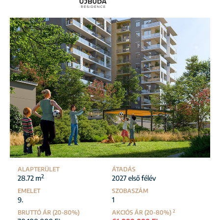
ALAPTERÜLET
ÁTADÁS
2
28.72 m
2027 első félév
EMELET
SZOBASZÁM
9.
1
2
BRUTTÓ ÁR (20-80%)
AKCIÓS ÁR (20-80%)