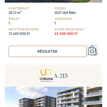
ALAPTERÜLET
ÁTADÁS
2
28.72 m
2027 első félév
EMELET
SZOBASZÁM
1.
1
2
BRUTTÓ ÁR (20-80%)
AKCIÓS ÁR (20-80%)
72 400 000 Ft
62 600 000 Ft
RÉSZLETEK
A-213