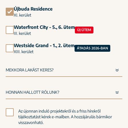
Újbuda Residence
XI. kerület
Waterfront City - 5., 6. ütem
ÚJ ÜTEM
III. kerület
Westside Grand - 1., 2. ütem
ÁTADÁS 2026-BAN
XIII. kerület
Az újonnan induló projektekről és a friss hírekről
tájékoztatást kérek e-mailben. A hozzájárulás bármikor
visszavonható.