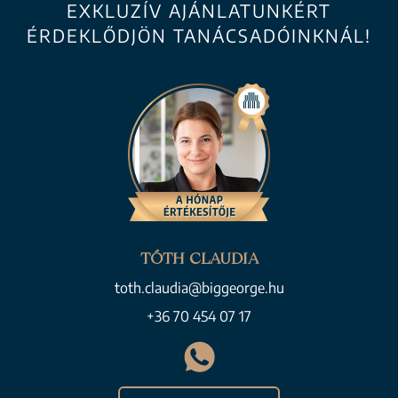
EXKLUZÍV AJÁNLATUNKÉRT
ÉRDEKLŐDJÖN TANÁCSADÓINKNÁL!
TÓTH CLAUDIA
toth.claudia@biggeorge.hu
+36 70 454 07 17