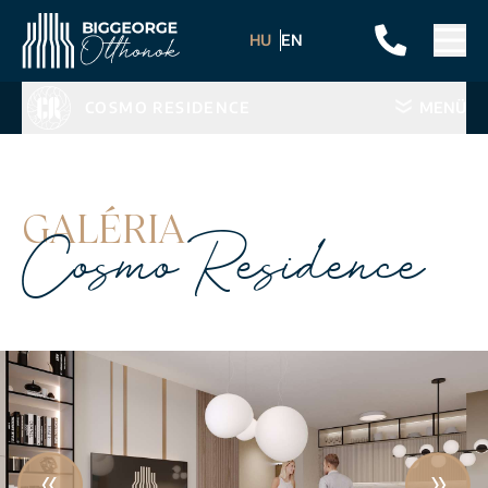
HU
EN
COSMO RESIDENCE
MENÜ
GALÉRIA
Cosmo Residence