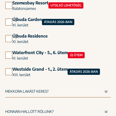
Szemesbay Resort
UTOLSÓ LEHETŐSÉG
Balatonszemes
Újbuda Garden
ÁTADÁS 2026-BAN
XI. kerület
Újbuda Residence
XI. kerület
Waterfront City - 5., 6. ütem
ÚJ ÜTEM
III. kerület
Westside Grand - 1., 2. ütem
ÁTADÁS 2026-BAN
XIII. kerület