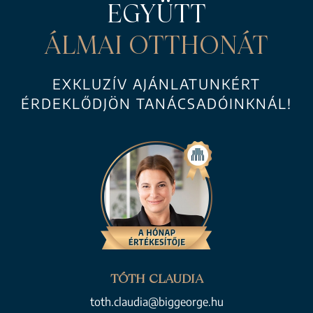
EGYÜTT
ÁLMAI OTTHONÁT
EXKLUZÍV AJÁNLATUNKÉRT
ÉRDEKLŐDJÖN TANÁCSADÓINKNÁL!
TÓTH CLAUDIA
toth.claudia@biggeorge.hu