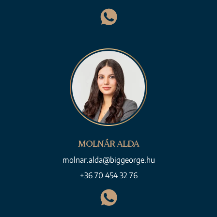
MOLNÁR ALDA
molnar.alda@biggeorge.hu
+36 70 454 32 76