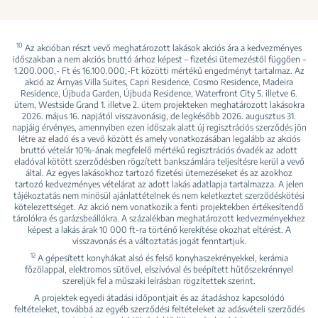
10
Az akcióban részt vevő meghatározott lakások akciós ára a kedvezményes
időszakban a nem akciós bruttó árhoz képest – fizetési ütemezéstől függően –
1.200.000,- Ft és 16.100.000,-Ft közötti mértékű engedményt tartalmaz. Az
akció az Árnyas Villa Suites, Capri Residence, Cosmo Residence, Madeira
Residence, Újbuda Garden, Újbuda Residence, Waterfront City 5. illetve 6.
ütem, Westside Grand 1. illetve 2. ütem projekteken meghatározott lakásokra
2026. május 16. napjától visszavonásig, de legkésőbb 2026. augusztus 31.
napjáig érvényes, amennyiben ezen időszak alatt új regisztrációs szerződés jön
létre az eladó és a vevő között és amely vonatkozásában legalább az akciós
bruttó vételár 10%-ának megfelelő mértékű regisztrációs óvadék az adott
eladóval kötött szerződésben rögzített bankszámlára teljesítésre kerül a vevő
által. Az egyes lakásokhoz tartozó fizetési ütemezéseket és az azokhoz
tartozó kedvezményes vételárat az adott lakás adatlapja tartalmazza. A jelen
tájékoztatás nem minősül ajánlattételnek és nem keletkeztet szerződéskötési
kötelezettséget. Az akció nem vonatkozik a fenti projektekben értékesítendő
tárolókra és garázsbeállókra. A százalékban meghatározott kedvezményekhez
képest a lakás árak 10 000 ft-ra történő kerekítése okozhat eltérést. A
visszavonás és a változtatás jogát fenntartjuk.
12
A gépesített konyhákat alsó és felső konyhaszekrényekkel, kerámia
főzőlappal, elektromos sütővel, elszívóval és beépített hűtőszekrénnyel
szereljük fel a műszaki leírásban rögzítettek szerint.
A projektek egyedi átadási időpontjait és az átadáshoz kapcsolódó
feltételeket, továbbá az egyéb szerződési feltételeket az adásvételi szerződés