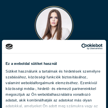
LÁBODI FLÓRA
labodi.flora@biggeorge.hu
Ez a weboldal sütiket használ
+36 70 454 30 48
Sütiket használunk a tartalmak és hirdetések személyre
szabásához, közösségi funkciók biztosításához,
valamint weboldalforgalmunk elemzéséhez. Ezenkívül
közösségi média-, hirdető- és elemező partnereinkkel
megosztjuk az Ön weboldalhasználatra vonatkozó
adatait, akik kombinálhatják az adatokat más olyan
adatokkal, amelyeket Ön adott meg számukra vagy az