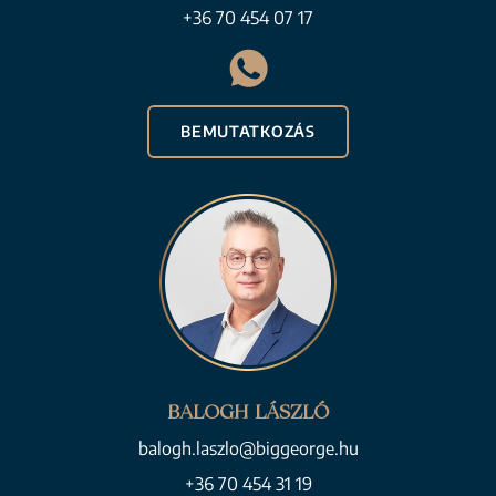
+36 70 454 07 17
BEMUTATKOZÁS
BALOGH LÁSZLÓ
balogh.laszlo@biggeorge.hu
+36 70 454 31 19