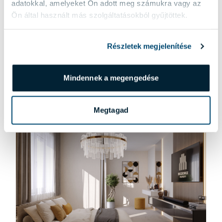
adatokkal, amelyeket Ön adott meg számukra vagy az
Ön által használt más szolgáltatásokból gyűjtöttek.
T-004 LAKÁS
169 900 000 Ft
Földszinti, 60 m2-es nappali + 2 hálószobás lakás,
Részletek megjelenítése
terasszal és kerttel.
RÉSZLETEK
Mindennek a megengedése
Megtagad