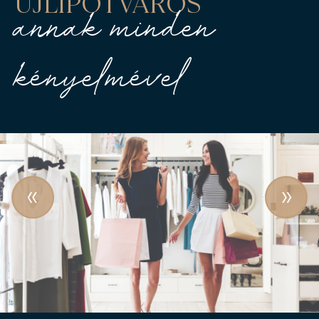
ÚJLIPÓTVÁROS
annak minden
kényelmével