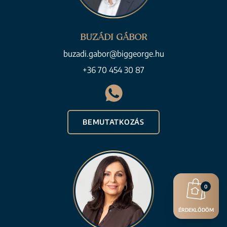
BUZÁDI GÁBOR
buzadi.gabor@biggeorge.hu
+36 70 454 30 87
BEMUTATKOZÁS
0
ÉRDEKLŐDÖM