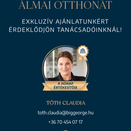
ÁLMAI OTTHONÁT
EXKLUZÍV AJÁNLATUNKÉRT
ÉRDEKLŐDJÖN TANÁCSADÓINKNÁL!
TÓTH CLAUDIA
toth.claudia@biggeorge.hu
+36 70 454 07 17