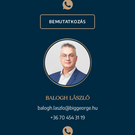
BEMUTATKOZÁS
BALOGH LÁSZLÓ
balogh.laszlo@biggeorge.hu
+36 70 454 31 19