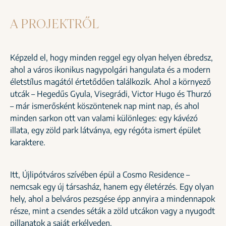
A PROJEKTRŐL
Képzeld el, hogy minden reggel egy olyan helyen ébredsz,
ahol a város ikonikus nagypolgári hangulata és a modern
életstílus magától értetődően találkozik. Ahol a környező
utcák – Hegedűs Gyula, Visegrádi, Victor Hugo és Thurzó
– már ismerősként köszöntenek nap mint nap, és ahol
minden sarkon ott van valami különleges: egy kávézó
illata, egy zöld park látványa, egy régóta ismert épület
karaktere.
Itt, Újlipótváros szívében épül a Cosmo Residence –
nemcsak egy új társasház, hanem egy életérzés. Egy olyan
hely, ahol a belváros pezsgése épp annyira a mindennapok
része, mint a csendes séták a zöld utcákon vagy a nyugodt
pillanatok a saját erkélyeden.