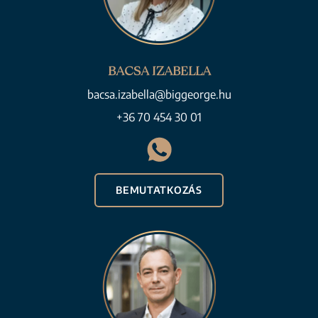
BACSA IZABELLA
bacsa.izabella@biggeorge.hu
+36 70 454 30 01
BEMUTATKOZÁS