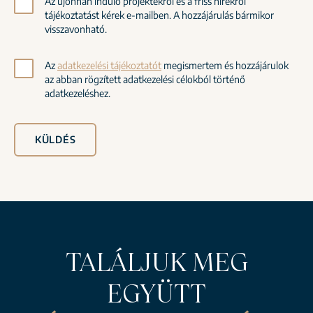
Az újonnan induló projektekről és a friss hírekről
tájékoztatást kérek e-mailben. A hozzájárulás bármikor
visszavonható.
Az
adatkezelési tájékoztatót
megismertem és hozzájárulok
az abban rögzített adatkezelési célokból történő
adatkezeléshez.
KÜLDÉS
TALÁLJUK MEG
EGYÜTT