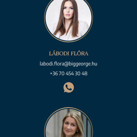
LÁBODI FLÓRA
labodi.flora@biggeorge.hu
+36 70 454 30 48