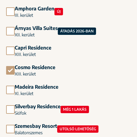
Amphora Garden
ÚJ
III. kerület
Árnyas Villa Suites
ÁTADÁS 2026-BAN
XII. kerület
Capri Residence
XIII. kerület
Cosmo Residence
XIII. kerület
Madeira Residence
XI. kerület
Silverbay Residence
MÉG 1 LAKÁS
Siófok
Szemesbay Resort
UTOLSÓ LEHETŐSÉG
Balatonszemes