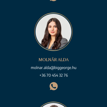
MOLNÁR ALDA
molnar.alda@biggeorge.hu
+36 70 454 32 76