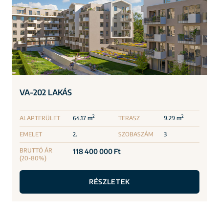
VA-202 LAKÁS
2
2
ALAPTERÜLET
64.17 m
TERASZ
9.29 m
EMELET
2.
SZOBASZÁM
3
BRUTTÓ ÁR
118 400 000 Ft
(20-80%)
RÉSZLETEK