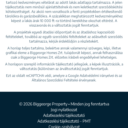
tartozó kedvezményes vételárat az adott lakás adatlapja tartalmazza. A jelen
tájékoztatás nem minősül ajánlattételnek és nem keletkeztet szerződéskötési
kötelezettséget. Az akció nem vonatkozik a fenti projektekben értékesítendő
tárolókra és garázsbeállókra. A százalékban meghatározott kedvezményekhez
képest a lakás árak 10 000 ft-ra történő kerekítése okozhat eltérést. A
visszavonás és a változtatás jogát fenntartjuk.
A projektek egyedi átadási időpontjait és az átadáshoz kapcsolódó
feltételeket, továbbá az egyéb szerződési feltételeket az adásvételi szerződés
tartalmazza, kérjük érdeklődjön a részletekért.
A honlap teljes tartalma, beleértve annak valamennyi szöveges, képi, illetve
grafikai eleme a Biggeorge Homes Zrt. tulajdonát képezi, annak felhasználása
csak a Biggeorge Homes Zrt. előzetes írásbeli engedélyével lehetséges.
A honlapon szereplő információk tájékoztató jellegűek, a képek illusztrációk, a
változtatás (különösen az árváltoztatás) jogát fenntartjuk.
Ezt az oldalt reCAPTCHA védi, amelyre a Google
Adatvédelmi irányelvei
és az
Általános Szerződési Feltételei
érvényesek.
© 2026 Biggeorge Property • Minden jog fenntartva
Jogi nyilatkozat
Adatkezelési tájékoztató
Adatkezelési tájékoztató - PMT
Cookie-szabályzat