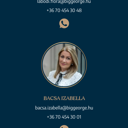
labodi.flora@biggeorge.hu
+36 70 454 30 48
BACSA IZABELLA
bacsa.izabella@biggeorge.hu
+36 70 454 30 01