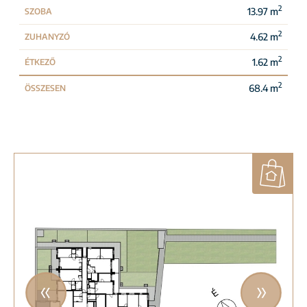
2
13.97 m
SZOBA
2
4.62 m
ZUHANYZÓ
2
1.62 m
ÉTKEZŐ
2
68.4 m
ÖSSZESEN