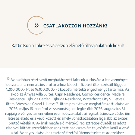
CSATLAKOZZON HOZZÁNK!
Kattintson a linkre és válasszon elérhető állásajánlataink közül!
10
Az akcióban részt vevő meghatározott lakások akciós ára a kedvezményes
időszakban a nem akciós bruttó árhoz képest – fizetési ütemezéstől függően –
1.200.000,- Ft és 16.100.000,-Ft közötti mértékű engedményt tartalmaz. Az
akció az Árnyas Villa Suites, Capri Residence, Cosmo Residence, Madeira
Residence, Újbuda Garden, Újbuda Residence, Waterfront City 5. illetve 6.
ütem, Westside Grand 1. illetve 2. ütem projekteken meghatározott lakásokra
2026. május 16. napjától visszavonásig, de legkésőbb 2026. augusztus 31.
napjáig érvényes, amennyiben ezen időszak alatt új regisztrációs szerződés jön
létre az eladó és a vevő között és amely vonatkozásában legalább az akciós
bruttó vételár 10%-ának megfelelő mértékű regisztrációs óvadék az adott
eladóval kötött szerződésben rögzített bankszámlára teljesítésre kerül a vevő
által. Az egyes lakásokhoz tartozó fizetési ütemezéseket és az azokhoz