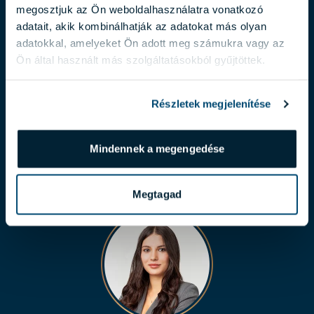
megosztjuk az Ön weboldalhasználatra vonatkozó
adatait, akik kombinálhatják az adatokat más olyan
adatokkal, amelyeket Ön adott meg számukra vagy az
Ön által használt más szolgáltatásokból gyűjtöttek.
BALOGH LÁSZLÓ
Részletek megjelenítése
balogh.laszlo@biggeorge.hu
+36 70 454 31 19
Mindennek a megengedése
Megtagad