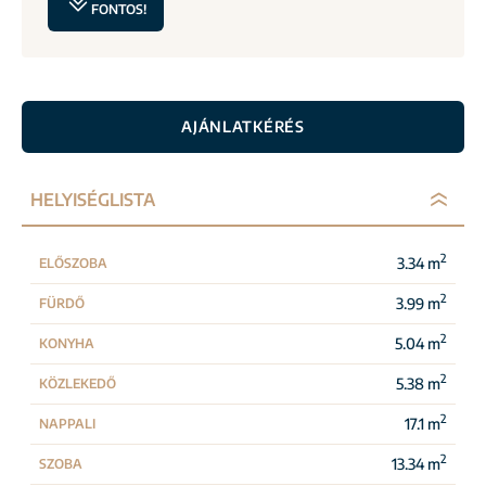
FONTOS!
AJÁNLATKÉRÉS
HELYISÉGLISTA
2
3.34 m
ELŐSZOBA
2
3.99 m
FÜRDŐ
2
5.04 m
KONYHA
2
5.38 m
KÖZLEKEDŐ
2
17.1 m
NAPPALI
2
13.34 m
SZOBA