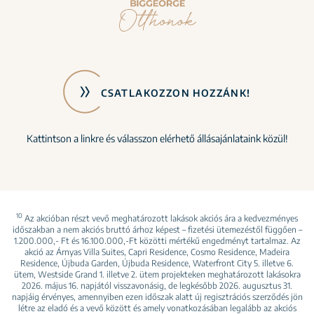
CSATLAKOZZON HOZZÁNK!
Kattintson a linkre és válasszon elérhető állásajánlataink közül!
10
Az akcióban részt vevő meghatározott lakások akciós ára a kedvezményes
időszakban a nem akciós bruttó árhoz képest – fizetési ütemezéstől függően –
1.200.000,- Ft és 16.100.000,-Ft közötti mértékű engedményt tartalmaz. Az
akció az Árnyas Villa Suites, Capri Residence, Cosmo Residence, Madeira
Residence, Újbuda Garden, Újbuda Residence, Waterfront City 5. illetve 6.
ütem, Westside Grand 1. illetve 2. ütem projekteken meghatározott lakásokra
2026. május 16. napjától visszavonásig, de legkésőbb 2026. augusztus 31.
napjáig érvényes, amennyiben ezen időszak alatt új regisztrációs szerződés jön
létre az eladó és a vevő között és amely vonatkozásában legalább az akciós