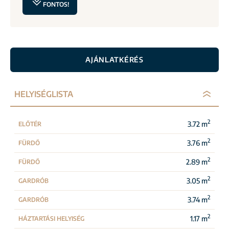
FONTOS!
AJÁNLATKÉRÉS
HELYISÉGLISTA
2
3.72 m
ELŐTÉR
2
3.76 m
FÜRDŐ
2
2.89 m
FÜRDŐ
2
3.05 m
GARDRÓB
2
3.74 m
GARDRÓB
2
1.17 m
HÁZTARTÁSI HELYISÉG