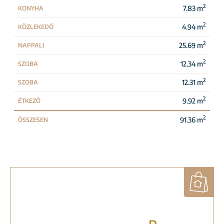
2
7.83 m
KONYHA
2
4.94 m
KÖZLEKEDŐ
2
25.69 m
NAPPALI
2
12.34 m
SZOBA
2
12.31 m
SZOBA
2
9.92 m
ÉTKEZŐ
2
91.36 m
ÖSSZESEN