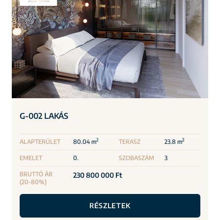
G-002 LAKÁS
2
2
ALAPTERÜLET
80.04 m
TERASZ
23.8 m
EMELET
0.
SZOBASZÁM
3
BRUTTÓ ÁR
230 800 000 Ft
(20-80%)
RÉSZLETEK