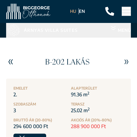
HU
EN
ÁRNYAS VILLA SUITES
MENÜ
B-202 LAKÁS
EMELET
ALAPTERÜLET
2
2.
91.36 m
SZOBASZÁM
TERASZ
2
3
25.02 m
BRUTTÓ ÁR (20-80%)
AKCIÓS ÁR (20%-80%)
294 600 000 Ft
288 900 000 Ft