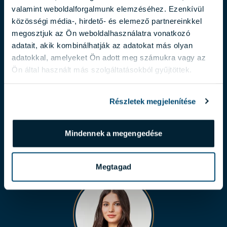
valamint weboldalforgalmunk elemzéséhez. Ezenkívül
közösségi média-, hirdető- és elemező partnereinkkel
megosztjuk az Ön weboldalhasználatra vonatkozó
adatait, akik kombinálhatják az adatokat más olyan
adatokkal, amelyeket Ön adott meg számukra vagy az
Ön által használt más szolgáltatásokból gyűjtöttek.
BALOGH LÁSZLÓ
balogh.laszlo@biggeorge.hu
Részletek megjelenítése
+36 70 454 31 19
Mindennek a megengedése
Megtagad