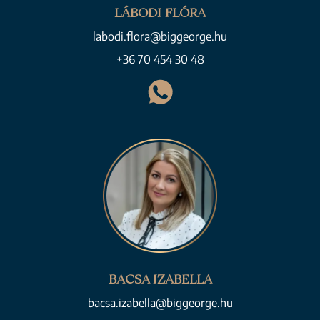
LÁBODI FLÓRA
labodi.flora@biggeorge.hu
+36 70 454 30 48
BACSA IZABELLA
bacsa.izabella@biggeorge.hu