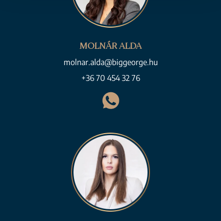
MOLNÁR ALDA
molnar.alda@biggeorge.hu
+36 70 454 32 76