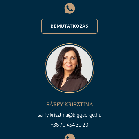
BEMUTATKOZÁS
SÁRFY KRISZTINA
sarfy.krisztina@biggeorge.hu
+36 70 454 30 20