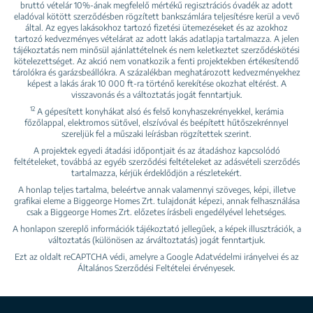
bruttó vételár 10%-ának megfelelő mértékű regisztrációs óvadék az adott
eladóval kötött szerződésben rögzített bankszámlára teljesítésre kerül a vevő
által. Az egyes lakásokhoz tartozó fizetési ütemezéseket és az azokhoz
tartozó kedvezményes vételárat az adott lakás adatlapja tartalmazza. A jelen
tájékoztatás nem minősül ajánlattételnek és nem keletkeztet szerződéskötési
kötelezettséget. Az akció nem vonatkozik a fenti projektekben értékesítendő
tárolókra és garázsbeállókra. A százalékban meghatározott kedvezményekhez
képest a lakás árak 10 000 ft-ra történő kerekítése okozhat eltérést. A
visszavonás és a változtatás jogát fenntartjuk.
12
A gépesített konyhákat alsó és felső konyhaszekrényekkel, kerámia
főzőlappal, elektromos sütővel, elszívóval és beépített hűtőszekrénnyel
szereljük fel a műszaki leírásban rögzítettek szerint.
A projektek egyedi átadási időpontjait és az átadáshoz kapcsolódó
feltételeket, továbbá az egyéb szerződési feltételeket az adásvételi szerződés
tartalmazza, kérjük érdeklődjön a részletekért.
A honlap teljes tartalma, beleértve annak valamennyi szöveges, képi, illetve
grafikai eleme a Biggeorge Homes Zrt. tulajdonát képezi, annak felhasználása
csak a Biggeorge Homes Zrt. előzetes írásbeli engedélyével lehetséges.
A honlapon szereplő információk tájékoztató jellegűek, a képek illusztrációk, a
változtatás (különösen az árváltoztatás) jogát fenntartjuk.
Ezt az oldalt reCAPTCHA védi, amelyre a Google
Adatvédelmi irányelvei
és az
Általános Szerződési Feltételei
érvényesek.