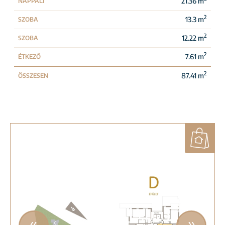
21.36 m
NAPPALI
2
13.3 m
SZOBA
2
12.22 m
SZOBA
2
7.61 m
ÉTKEZŐ
2
87.41 m
ÖSSZESEN