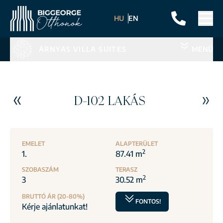
HU
EN
ÁRNYAS VILLA SUITES
MENÜ
D-102 LAKÁS
EMELET
ALAPTERÜLET
2
1.
87.41 m
SZOBASZÁM
TERASZ
2
3
30.52 m
BRUTTÓ ÁR (20-80%)
FONTOS!
Kérje ajánlatunkat!