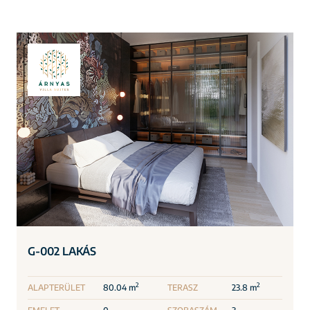
G-002 LAKÁS
2
2
ALAPTERÜLET
80.04 m
TERASZ
23.8 m