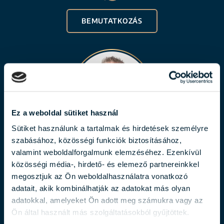
BEMUTATKOZÁS
Ez a weboldal sütiket használ
Sütiket használunk a tartalmak és hirdetések személyre
szabásához, közösségi funkciók biztosításához,
BALOGH LÁSZLÓ
valamint weboldalforgalmunk elemzéséhez. Ezenkívül
balogh.laszlo@biggeorge.hu
közösségi média-, hirdető- és elemező partnereinkkel
megosztjuk az Ön weboldalhasználatra vonatkozó
+36 70 454 31 19
adatait, akik kombinálhatják az adatokat más olyan
adatokkal, amelyeket Ön adott meg számukra vagy az
Ön által használt más szolgáltatásokból gyűjtöttek.