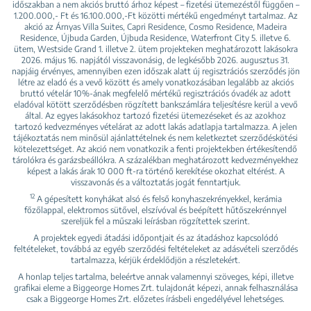
időszakban a nem akciós bruttó árhoz képest – fizetési ütemezéstől függően –
1.200.000,- Ft és 16.100.000,-Ft közötti mértékű engedményt tartalmaz. Az
akció az Árnyas Villa Suites, Capri Residence, Cosmo Residence, Madeira
Residence, Újbuda Garden, Újbuda Residence, Waterfront City 5. illetve 6.
ütem, Westside Grand 1. illetve 2. ütem projekteken meghatározott lakásokra
2026. május 16. napjától visszavonásig, de legkésőbb 2026. augusztus 31.
napjáig érvényes, amennyiben ezen időszak alatt új regisztrációs szerződés jön
létre az eladó és a vevő között és amely vonatkozásában legalább az akciós
bruttó vételár 10%-ának megfelelő mértékű regisztrációs óvadék az adott
eladóval kötött szerződésben rögzített bankszámlára teljesítésre kerül a vevő
által. Az egyes lakásokhoz tartozó fizetési ütemezéseket és az azokhoz
tartozó kedvezményes vételárat az adott lakás adatlapja tartalmazza. A jelen
tájékoztatás nem minősül ajánlattételnek és nem keletkeztet szerződéskötési
kötelezettséget. Az akció nem vonatkozik a fenti projektekben értékesítendő
tárolókra és garázsbeállókra. A százalékban meghatározott kedvezményekhez
képest a lakás árak 10 000 ft-ra történő kerekítése okozhat eltérést. A
visszavonás és a változtatás jogát fenntartjuk.
12
A gépesített konyhákat alsó és felső konyhaszekrényekkel, kerámia
főzőlappal, elektromos sütővel, elszívóval és beépített hűtőszekrénnyel
szereljük fel a műszaki leírásban rögzítettek szerint.
A projektek egyedi átadási időpontjait és az átadáshoz kapcsolódó
feltételeket, továbbá az egyéb szerződési feltételeket az adásvételi szerződés
tartalmazza, kérjük érdeklődjön a részletekért.
A honlap teljes tartalma, beleértve annak valamennyi szöveges, képi, illetve
grafikai eleme a Biggeorge Homes Zrt. tulajdonát képezi, annak felhasználása
csak a Biggeorge Homes Zrt. előzetes írásbeli engedélyével lehetséges.