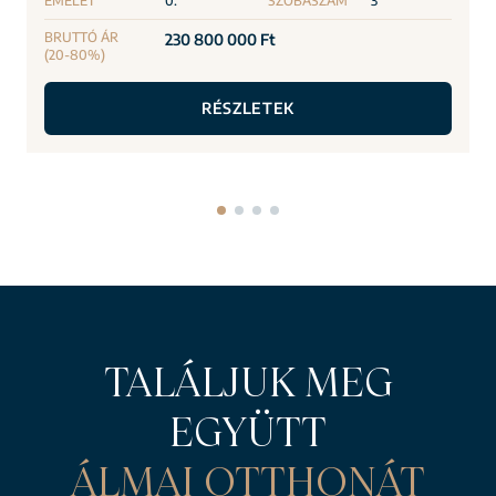
EMELET
0.
SZOBASZÁM
3
BRUTTÓ ÁR
230 800 000 Ft
(20-80%)
RÉSZLETEK
TALÁLJUK MEG
EGYÜTT
ÁLMAI OTTHONÁT