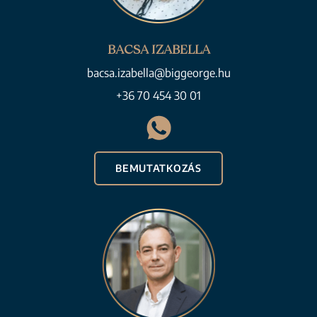
BACSA IZABELLA
bacsa.izabella@biggeorge.hu
+36 70 454 30 01
BEMUTATKOZÁS