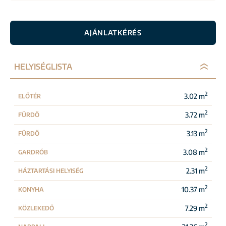
AJÁNLATKÉRÉS
HELYISÉGLISTA
2
3.02 m
ELŐTÉR
2
3.72 m
FÜRDŐ
2
3.13 m
FÜRDŐ
2
3.08 m
GARDRÓB
2
2.31 m
HÁZTARTÁSI HELYISÉG
2
10.37 m
KONYHA
2
7.29 m
KÖZLEKEDŐ
2