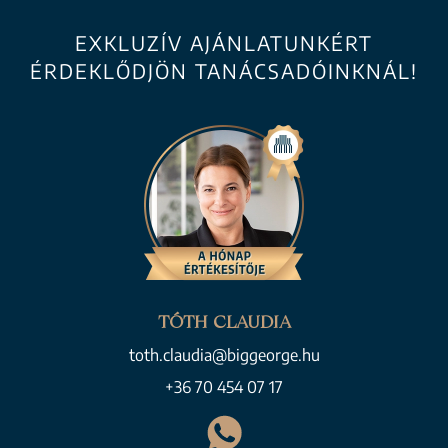
EXKLUZÍV AJÁNLATUNKÉRT
ÉRDEKLŐDJÖN TANÁCSADÓINKNÁL!
TÓTH CLAUDIA
toth.claudia@biggeorge.hu
+36 70 454 07 17