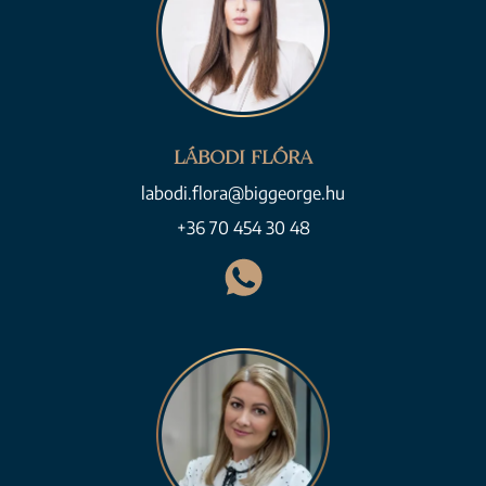
LÁBODI FLÓRA
labodi.flora@biggeorge.hu
+36 70 454 30 48