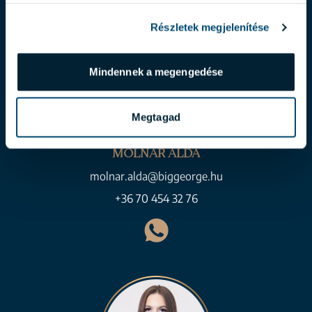
Részletek megjelenítése
Mindennek a megengedése
Megtagad
MOLNÁR ALDA
molnar.alda@biggeorge.hu
+36 70 454 32 76