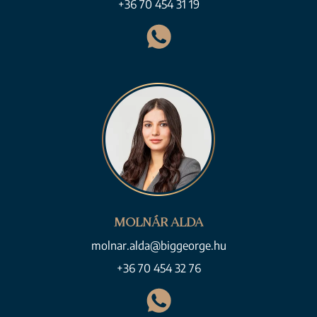
+36 70 454 31 19
MOLNÁR ALDA
molnar.alda@biggeorge.hu
+36 70 454 32 76