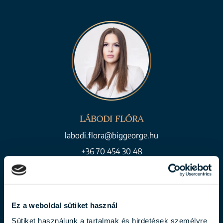
LÁBODI FLÓRA
labodi.flora@biggeorge.hu
+36 70 454 30 48
Ez a weboldal sütiket használ
Sütiket használunk a tartalmak és hirdetések személyre