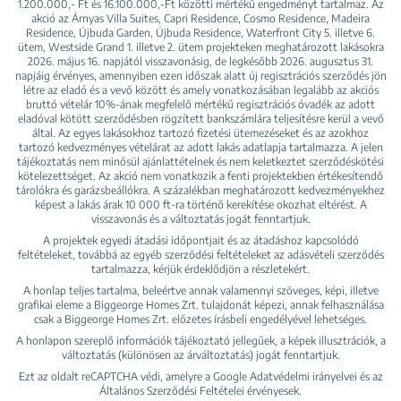
1.200.000,- Ft és 16.100.000,-Ft közötti mértékű engedményt tartalmaz. Az
akció az Árnyas Villa Suites, Capri Residence, Cosmo Residence, Madeira
Residence, Újbuda Garden, Újbuda Residence, Waterfront City 5. illetve 6.
ütem, Westside Grand 1. illetve 2. ütem projekteken meghatározott lakásokra
2026. május 16. napjától visszavonásig, de legkésőbb 2026. augusztus 31.
napjáig érvényes, amennyiben ezen időszak alatt új regisztrációs szerződés jön
létre az eladó és a vevő között és amely vonatkozásában legalább az akciós
bruttó vételár 10%-ának megfelelő mértékű regisztrációs óvadék az adott
eladóval kötött szerződésben rögzített bankszámlára teljesítésre kerül a vevő
által. Az egyes lakásokhoz tartozó fizetési ütemezéseket és az azokhoz
tartozó kedvezményes vételárat az adott lakás adatlapja tartalmazza. A jelen
tájékoztatás nem minősül ajánlattételnek és nem keletkeztet szerződéskötési
kötelezettséget. Az akció nem vonatkozik a fenti projektekben értékesítendő
tárolókra és garázsbeállókra. A százalékban meghatározott kedvezményekhez
képest a lakás árak 10 000 ft-ra történő kerekítése okozhat eltérést. A
visszavonás és a változtatás jogát fenntartjuk.
A projektek egyedi átadási időpontjait és az átadáshoz kapcsolódó
feltételeket, továbbá az egyéb szerződési feltételeket az adásvételi szerződés
tartalmazza, kérjük érdeklődjön a részletekért.
A honlap teljes tartalma, beleértve annak valamennyi szöveges, képi, illetve
grafikai eleme a Biggeorge Homes Zrt. tulajdonát képezi, annak felhasználása
csak a Biggeorge Homes Zrt. előzetes írásbeli engedélyével lehetséges.
A honlapon szereplő információk tájékoztató jellegűek, a képek illusztrációk, a
változtatás (különösen az árváltoztatás) jogát fenntartjuk.
Ezt az oldalt reCAPTCHA védi, amelyre a Google
Adatvédelmi irányelvei
és az
Általános Szerződési Feltételei
érvényesek.