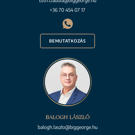
toth.claudia@biggeorge.hu
+36 70 454 07 17
BEMUTATKOZÁS
BALOGH LÁSZLÓ
balogh.laszlo@biggeorge.hu