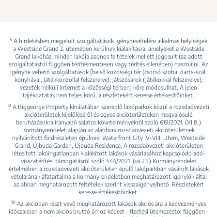
5
A hirdetésben megjelölt szolgáltatások igénybevételére alkalmas helyiségek
a Westside Grand 2. ütemében kerülnek kialakításra, amelyeket a Westside
Grand lakóház minden lakója azonos feltételek mellett jogosult (az adott
szolgáltatástól függően térítésmentesen vagy térítés ellenében) használni. Az
igénybe vehető szolgáltatások [belső közösségi tér (csocsó szoba, darts-szal,
konyhával, játékkonzollal felszerelve); játszósarok (játékokkal felszerelve);
vezeték nélküli internet a közösségi térben] köre módosulhat. A jelen
tájékoztatás nem teljes körű, a részletekért keresse értékesítőinket.
8
A Biggeorge Property kínálatában szereplő lakóparkok közül a rozsdaövezeti
akcióterületek kijelöléséről és egyes akcióterületeken megvalósuló
beruházásokra irányadó sajátos követelményekről szóló 619/2021. (XI.8.)
Kormányrendelet alapján az alábbiak rozsdaövezeti akcióterületnek
nyilvánított földrészleten épülnek: Waterfront City IV-VIII. Ütem, Westside
Grand, Újbuda Garden, Újbuda Residence. A rozsdaövezeti akcióterületen
létesített lakóingatlanban kialakított lakások vásárlásához kapcsolódó adó-
visszatérítési támogatásról szóló 444/2021. (vii.23.) Kormányrendelet
értelmében a rozsdaövezeti akcióterületen épülő lakóparkban vásárolt lakások
vételárának áfatartalma a kormányrendeletben meghatározott igénylők által
az abban meghatározott feltételek szerint visszaigényelhető. Részletekért
keresse értékesítőinket.
10
Az akcióban részt vevő meghatározott lakások akciós ára a kedvezményes
időszakban a nem akciós bruttó árhoz képest – fizetési ütemezéstől függően –