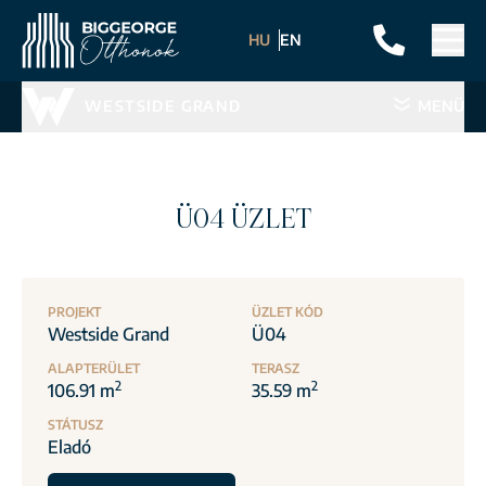
HU
EN
WESTSIDE GRAND
MENÜ
Ü04 ÜZLET
PROJEKT
ÜZLET KÓD
Westside Grand
Ü04
ALAPTERÜLET
TERASZ
2
2
106.91 m
35.59 m
STÁTUSZ
Eladó