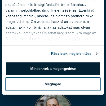
szabásához, közösségi funkciók biztosításához,
valamint weboldalforgalmunk elemzéséhez. Ezenkívül
közösségi média-, hirdető- és elemező partnereinkkel
megosztjuk az Ön weboldalhasználatra vonatkozó
adatait, akik kombinálhatják az adatokat más olyan
adatokkal, amelyeket Ön adott meg számukra vagy az
BACSA IZABELLA
Ön által használt más szolgáltatásokból gyűjtöttek.
bacsa.izabella@biggeorge.hu
Részletek megjelenítése
+36 70 454 30 01
Mindennek a megengedése
BEMUTATKOZÁS
Megtagad