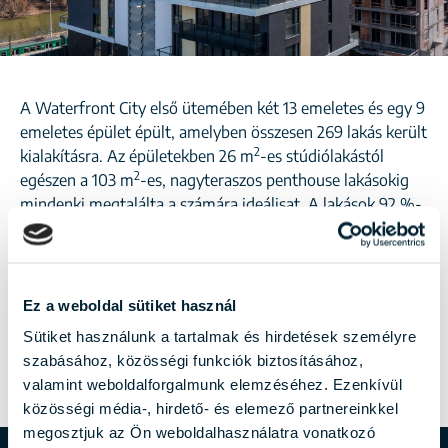
A Waterfront City első ütemében két 13 emeletes és egy 9
emeletes épület épült, amelyben összesen 269 lakás került
2
kialakításra. Az épületekben 26 m
-es stúdiólakástól
2
egészen a 103 m
-es, nagyteraszos penthouse lakásokig
mindenki megtalálta a számára ideálisat. A lakások 92 %-
a terasszal rendelkezik, néhány pedig kertkapcsolatos.
2022
ÁTADVA
Ez a weboldal sütiket használ
Sütiket használunk a tartalmak és hirdetések személyre
269
LAKÁSOK SZÁMA
szabásához, közösségi funkciók biztosításához,
valamint weboldalforgalmunk elemzéséhez. Ezenkívül
közösségi média-, hirdető- és elemező partnereinkkel
megosztjuk az Ön weboldalhasználatra vonatkozó