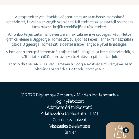
A projektek egyedi átadási időpontjait és az átadáshoz kapcsolódó
feltételeket, továbbá az egyéb szerződési feltételeket az adásvételi szerződés
tartalmazza, kérjük érdeklődjön a részletekért.
A honlap teljes tartalma, beleértve annak valamennyi szöveges, képi, illetve
grafikai eleme a Biggeorge Homes Zrt. tulajdonát képezi, annak felhasználása
csak a Biggeorge Homes Zrt. előzetes írásbeli engedélyével lehetséges.
A honlapon szereplő információk tájékoztató jellegűek, a képek illusztrációk, a
változtatás (különösen az árváltoztatás) jogát fenntartjuk.
Ezt az oldalt reCAPTCHA védi, amelyre a Google
Adatvédelmi irányelvei
és az
Általános Szerződési Feltételei
érvényesek.
© 2026 Biggeorge Property • Minden jog fenntartva
Jogi nyilatkozat
Adatkezelési tájékoztató
Adatkezelési tájékoztató - PMT
Cookie-szabályzat
Visszaélés bejelentése
0
Karrier