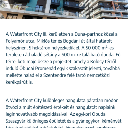
A Waterfront City III. kerületben a Duna-parthoz közel a
Folyamőr utca, Miklós tér és Bogdáni út által határolt
2
helyszínen, 5 hektáron helyezkedik el. A 50 000 m
-es
területen áthaladó sétány a 600 m-re található óbudai Fő
térrel köti majd össze a projektet, amely a Kolosy térről
induló Óbudai Promenád egyik szakaszát jelenti, továbbá
mellette halad el a Szentendre felé tartó nemzetközi
kerékpárút is.
A Waterfront City különleges hangulata páratlan módon
ötvözi a múlt építészeti értékeit és hangulatát napjaink
leginnovatívabb megoldásaival. Az egykori Óbudai
Szeszgyár különleges épületét és a gyár egykori kéményét
friss funkciókkal ruháztuk fel, kiemelve ezzel karakteres