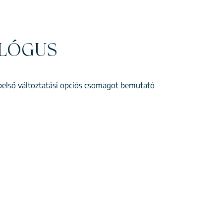
ALÓGUS
sbelső változtatási opciós csomagot bemutató