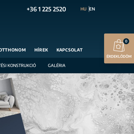
+36 1 225 2520
HU
EN
0
OTTHONOM
HÍREK
KAPCSOLAT
ÉRDEKLŐDÖM
TÉSI KONSTRUKCIÓ
GALÉRIA