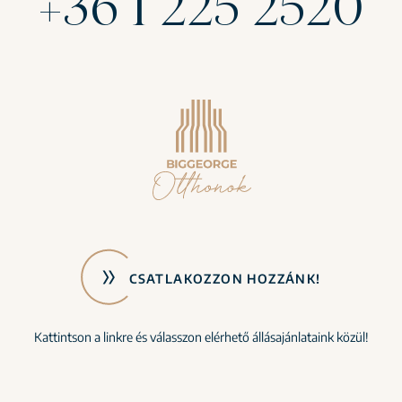
+36 1 225 2520
CSATLAKOZZON HOZZÁNK!
Kattintson a linkre és válasszon elérhető állásajánlataink közül!