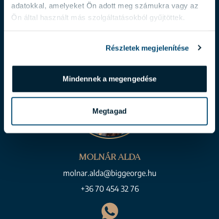
adatokkal, amelyeket Ön adott meg számukra vagy az
+36 70 454 31 19
Ön által használt más szolgáltatásokból gyűjtöttek.
Részletek megjelenítése
Mindennek a megengedése
Megtagad
MOLNÁR ALDA
molnar.alda@biggeorge.hu
+36 70 454 32 76