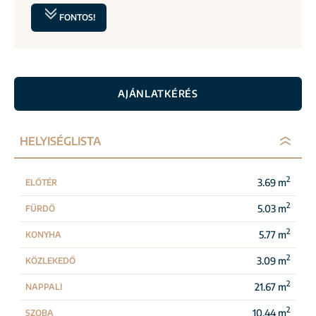
FONTOS!
AJÁNLATKÉRÉS
HELYISÉGLISTA
2
3.69 m
ELŐTÉR
2
5.03 m
FÜRDŐ
2
5.77 m
KONYHA
2
3.09 m
KÖZLEKEDŐ
2
21.67 m
NAPPALI
2
10.44 m
SZOBA