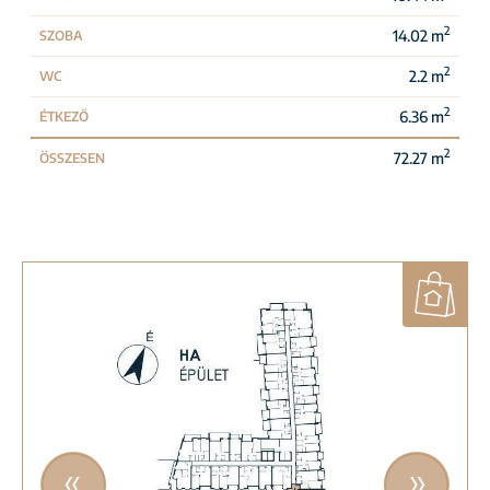
2
14.02 m
SZOBA
2
2.2 m
WC
2
6.36 m
ÉTKEZŐ
2
72.27 m
ÖSSZESEN