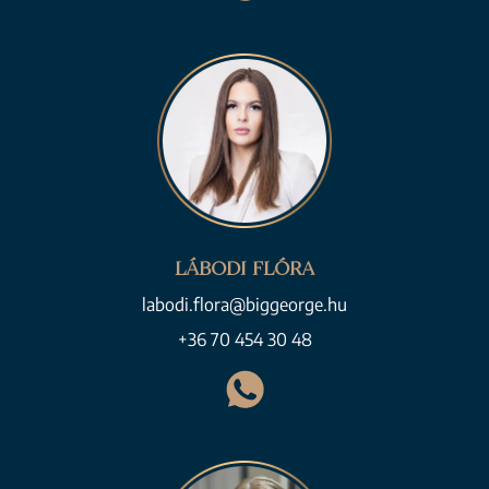
LÁBODI FLÓRA
labodi.flora@biggeorge.hu
+36 70 454 30 48