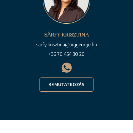
SÁRFY KRISZTINA
sarfy.krisztina@biggeorge.hu
+36 70 454 30 20
BEMUTATKOZÁS