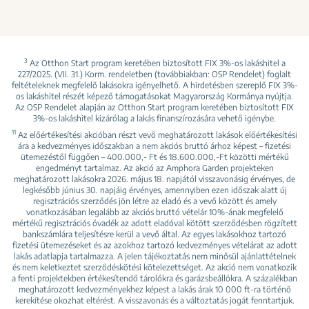
3
Az Otthon Start program keretében biztosított FIX 3%-os lakáshitel a
227/2025. (VII. 31.) Korm. rendeletben (továbbiakban: OSP Rendelet) foglalt
feltételeknek megfelelő lakásokra igényelhető. A hirdetésben szereplő FIX 3%-
os lakáshitel részét képező támogatásokat Magyarország Kormánya nyújtja.
Az OSP Rendelet alapján az Otthon Start program keretében biztosított FIX
3%-os lakáshitel kizárólag a lakás finanszírozására vehető igénybe.
11
Az előértékesítési akcióban részt vevő meghatározott lakások előértékesítési
ára a kedvezményes időszakban a nem akciós bruttó árhoz képest – fizetési
ütemezéstől függően – 400.000,- Ft és 18.600.000,-Ft közötti mértékű
engedményt tartalmaz. Az akció az Amphora Garden projekteken
meghatározott lakásokra 2026. május 18. napjától visszavonásig érvényes, de
legkésőbb június 30. napjáig érvényes, amennyiben ezen időszak alatt új
regisztrációs szerződés jön létre az eladó és a vevő között és amely
vonatkozásában legalább az akciós bruttó vételár 10%-ának megfelelő
mértékű regisztrációs óvadék az adott eladóval kötött szerződésben rögzített
bankszámlára teljesítésre kerül a vevő által. Az egyes lakásokhoz tartozó
fizetési ütemezéseket és az azokhoz tartozó kedvezményes vételárat az adott
lakás adatlapja tartalmazza. A jelen tájékoztatás nem minősül ajánlattételnek
és nem keletkeztet szerződéskötési kötelezettséget. Az akció nem vonatkozik
a fenti projektekben értékesítendő tárolókra és garázsbeállókra. A százalékban
meghatározott kedvezményekhez képest a lakás árak 10 000 ft-ra történő
kerekítése okozhat eltérést. A visszavonás és a változtatás jogát fenntartjuk.