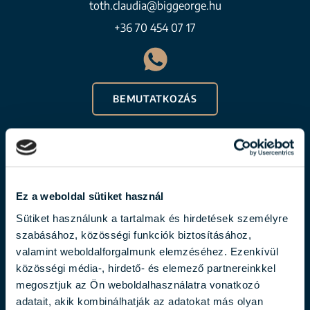
toth.claudia@biggeorge.hu
+36 70 454 07 17
BEMUTATKOZÁS
Ez a weboldal sütiket használ
Sütiket használunk a tartalmak és hirdetések személyre
szabásához, közösségi funkciók biztosításához,
valamint weboldalforgalmunk elemzéséhez. Ezenkívül
közösségi média-, hirdető- és elemező partnereinkkel
BALOGH LÁSZLÓ
megosztjuk az Ön weboldalhasználatra vonatkozó
balogh.laszlo@biggeorge.hu
adatait, akik kombinálhatják az adatokat más olyan