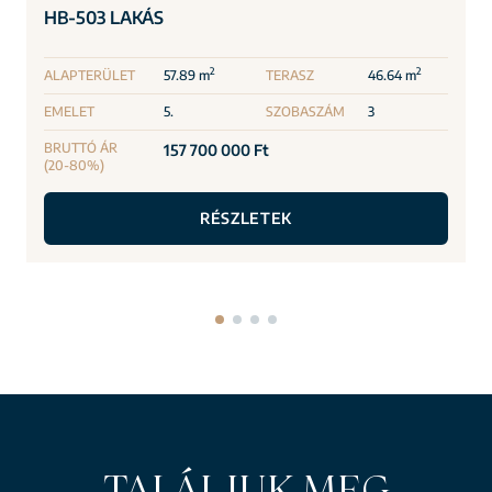
HB-503 LAKÁS
2
2
ALAPTERÜLET
57.89 m
TERASZ
46.64 m
EMELET
5.
SZOBASZÁM
3
BRUTTÓ ÁR
157 700 000 Ft
(20-80%)
RÉSZLETEK
TALÁLJUK MEG