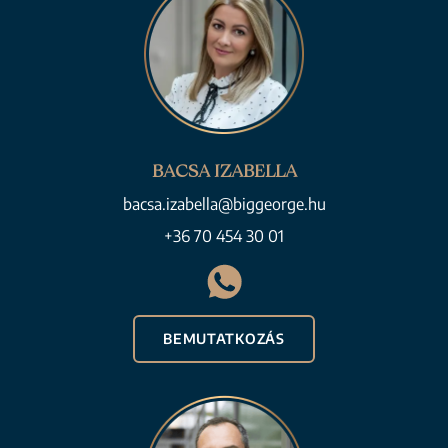
BACSA IZABELLA
bacsa.izabella@biggeorge.hu
+36 70 454 30 01
BEMUTATKOZÁS