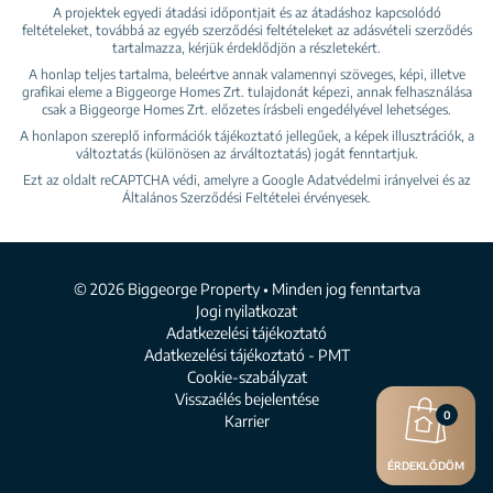
A projektek egyedi átadási időpontjait és az átadáshoz kapcsolódó
feltételeket, továbbá az egyéb szerződési feltételeket az adásvételi szerződés
tartalmazza, kérjük érdeklődjön a részletekért.
A honlap teljes tartalma, beleértve annak valamennyi szöveges, képi, illetve
grafikai eleme a Biggeorge Homes Zrt. tulajdonát képezi, annak felhasználása
csak a Biggeorge Homes Zrt. előzetes írásbeli engedélyével lehetséges.
A honlapon szereplő információk tájékoztató jellegűek, a képek illusztrációk, a
változtatás (különösen az árváltoztatás) jogát fenntartjuk.
Ezt az oldalt reCAPTCHA védi, amelyre a Google
Adatvédelmi irányelvei
és az
Általános Szerződési Feltételei
érvényesek.
© 2026 Biggeorge Property • Minden jog fenntartva
Jogi nyilatkozat
Adatkezelési tájékoztató
Adatkezelési tájékoztató - PMT
Cookie-szabályzat
Visszaélés bejelentése
0
Karrier
ÉRDEKLŐDÖM