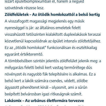
lezárt épületkomplexumban él, hanem a negyed
szövetének részese lesz.
Zöldfelületek – Az ötödik homlokzattól a belső kertig
A visszafogott magassági megjelenés egy másik
nyereséggel is jár: az általános emeletek felett
visszahúzott tetőszinten kialakított duplexlakások teraszai
közvetlenül kapcsolódnak az épület intenzív zöldtetőjéhez.
Ez az „ötödik homlokzat" funkcionálisan és esztétikailag
egyaránt értékteremtő.
A tömbbelsőben szintén jelentős zöldfelület jelenik meg: a
mélygarázs feletti belső kert vastag termőrétege dús
növényzet és nagyobb fák telepítésére is alkalmas. Ez a
belső kert a lakók számára csendes, védett, zöldbe
ágyazott pihenőteret kínál – olyasmit, ami a sűrűn
beépített belvárosban igazi ritkaságnak számít.
Lakásmix – Az urbánus életformára tervezve