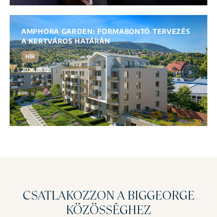
AMPHORA GARDEN: FORMABONTÓ TERVEZÉS
A KERTVÁROS HATÁRÁN
HÍR
2026.03.12.
CSATLAKOZZON A BIGGEORGE
KÖZÖSSÉGHEZ