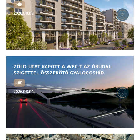
HÍR
2026.08.05.
ZÖLD UTAT KAPOTT A WFC-T AZ ÓBUDAI-
SZIGETTEL ÖSSZEKÖTŐ GYALOGOSHÍD
HÍR
2026.08.04.