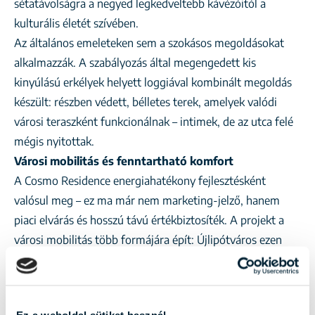
sétatávolságra a negyed legkedveltebb kávézóitól a
kulturális életét szívében.
Az általános emeleteken sem a szokásos megoldásokat
alkalmazzák. A szabályozás által megengedett kis
kinyúlású erkélyek helyett loggiával kombinált megoldás
készült: részben védett, bélletes terek, amelyek valódi
városi teraszként funkcionálnak – intimek, de az utca felé
mégis nyitottak.
Városi mobilitás és fenntartható komfort
A Cosmo Residence energiahatékony fejlesztésként
valósul meg – ez ma már nem marketing-jelző, hanem
piaci elvárás és hosszú távú értékbiztosíték. A projekt a
városi mobilitás több formájára épít: Újlipótváros ezen
része metróval, busszal, trolival és kerékpáros
infrastruktúrával egyaránt kiválóan elérhető.
A földszinten elhelyezett kerékpártárolók szintváltás