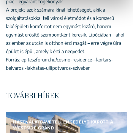
piac – egyaránt fogékonyak.
A projekt azok számára kínál lehetőséget, akik a
szolgáltatásokkal teli városi életmódot és a korszerű
lakóépületi komfortot nem egymást kizáró, hanem
egymást erősítő szempontként keresik. Lipóciában – ahol
az ember az utcán is otthon érzi magát – erre végre újra
épület is épül, amelyik érti a negyedet.
Forrás:
epiteszforum.hu/cosmo-residence--kortars-
belvarosi-lakhatas-ujlipotvaros-sziveben
TOVÁBBI HÍREK
HASZNÁLATBAVÉTELI ENGEDÉLYT KAPOTT A
WESTSIDE GRAND I.