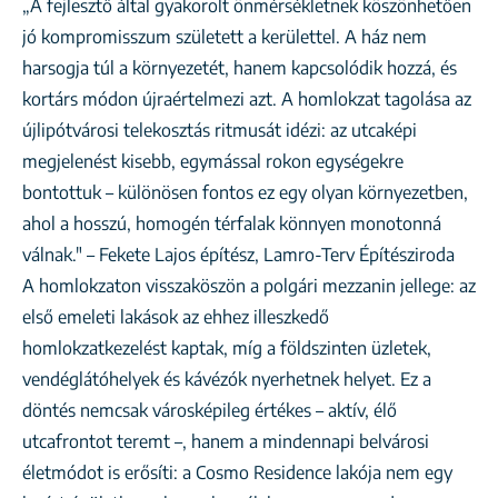
„A fejlesztő által gyakorolt önmérsékletnek köszönhetően
jó kompromisszum született a kerülettel. A ház nem
harsogja túl a környezetét, hanem kapcsolódik hozzá, és
kortárs módon újraértelmezi azt. A homlokzat tagolása az
újlipótvárosi telekosztás ritmusát idézi: az utcaképi
megjelenést kisebb, egymással rokon egységekre
bontottuk – különösen fontos ez egy olyan környezetben,
ahol a hosszú, homogén térfalak könnyen monotonná
válnak." – Fekete Lajos építész, Lamro-Terv Építésziroda
A homlokzaton visszaköszön a polgári mezzanin jellege: az
első emeleti lakások az ehhez illeszkedő
homlokzatkezelést kaptak, míg a földszinten üzletek,
vendéglátóhelyek és kávézók nyerhetnek helyet. Ez a
döntés nemcsak városképileg értékes – aktív, élő
utcafrontot teremt –, hanem a mindennapi belvárosi
életmódot is erősíti: a Cosmo Residence lakója nem egy