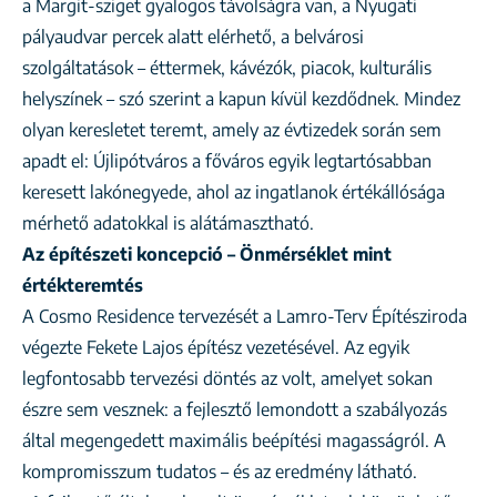
a Margit-sziget gyalogos távolságra van, a Nyugati
pályaudvar percek alatt elérhető, a belvárosi
szolgáltatások – éttermek, kávézók, piacok, kulturális
helyszínek – szó szerint a kapun kívül kezdődnek. Mindez
olyan keresletet teremt, amely az évtizedek során sem
apadt el: Újlipótváros a főváros egyik legtartósabban
keresett lakónegyede, ahol az ingatlanok értékállósága
mérhető adatokkal is alátámasztható.
Az építészeti koncepció – Önmérséklet mint
értékteremtés
A Cosmo Residence tervezését a Lamro-Terv Építésziroda
végezte Fekete Lajos építész vezetésével. Az egyik
legfontosabb tervezési döntés az volt, amelyet sokan
észre sem vesznek: a fejlesztő lemondott a szabályozás
által megengedett maximális beépítési magasságról. A
kompromisszum tudatos – és az eredmény látható.