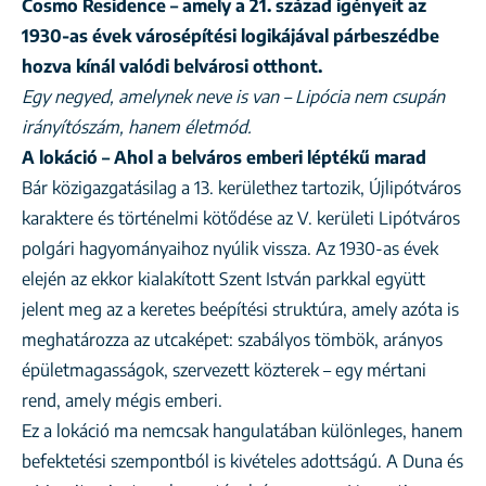
Cosmo Residence – amely a 21. század igényeit az
1930-as évek városépítési logikájával párbeszédbe
hozva kínál valódi belvárosi otthont.
Egy negyed, amelynek neve is van – Lipócia nem csupán
irányítószám, hanem életmód.
A lokáció – Ahol a belváros emberi léptékű marad
Bár közigazgatásilag a 13. kerülethez tartozik, Újlipótváros
karaktere és történelmi kötődése az V. kerületi Lipótváros
polgári hagyományaihoz nyúlik vissza. Az 1930-as évek
elején az ekkor kialakított Szent István parkkal együtt
jelent meg az a keretes beépítési struktúra, amely azóta is
meghatározza az utcaképet: szabályos tömbök, arányos
épületmagasságok, szervezett közterek – egy mértani
rend, amely mégis emberi.
Ez a lokáció ma nemcsak hangulatában különleges, hanem
befektetési szempontból is kivételes adottságú. A Duna és