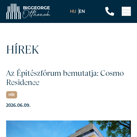
HU
EN
HÍREK
Az Építészfórum bemutatja: Cosmo
Residence
HÍR
2026.06.09.