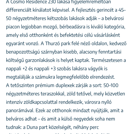
A Cosmo Residence 230 lakása figyelemreméltóan
differenciált kínálatot képvisel. A fejlesztés gerincét a 45–
50 négyzetméteres kétszobás lakások adják – a belvárosi
piacon legjobban mozgó, bérbeadásra is kiváló kategória,
amely első otthonként és befektetési célú vásárlásként
egyaránt vonzó. A Thurzó park felé néző oldalon, kedvező
benapozottságú szárnyban kisebb, alacsony fenntartási
költségű garzonlakások is helyet kaptak. Természetesen a
nappali +2 és nappali +3 szobás lakásra vágyók is
megtalálják a számukra legmegfelelőbb elrendezést.
A tetőszinten prémium duplexek zárják a sort: 50–100
négyzetméteres teraszokkal, zöld tetővel, mely közvetlen
intenzív zöldkapcsolattal rendelkezik, városra nyíló
panorámával. Ezek az otthonok mindazt nyújtják, amit a
belváros adhat – és amit a külső negyedek soha nem
tudnak: a Duna part közelségét, néhány perc