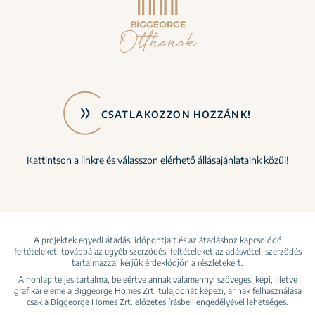
CSATLAKOZZON HOZZÁNK!
Kattintson a linkre és válasszon elérhető állásajánlataink közül!
A projektek egyedi átadási időpontjait és az átadáshoz kapcsolódó
feltételeket, továbbá az egyéb szerződési feltételeket az adásvételi szerződés
tartalmazza, kérjük érdeklődjön a részletekért.
A honlap teljes tartalma, beleértve annak valamennyi szöveges, képi, illetve
grafikai eleme a Biggeorge Homes Zrt. tulajdonát képezi, annak felhasználása
csak a Biggeorge Homes Zrt. előzetes írásbeli engedélyével lehetséges.