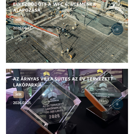
ELKEZDŐDÖTT A WFC 6. ÜTEMÉNEK
ALAPOZÁSA
HÍR
2026.06.23.
AZ ÁRNYAS VILLA SUITES AZ ÉV TERVEZETT
LAKÓPARKJA
HÍR
2026.03.21.